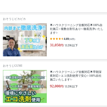
おそうじピカピカ
🌟ハウスクリーニング全般対応🌟100%自
社施工✨複数台割引あり✨徹底洗浄いたし
ます✨
4.69
(16件)
31,050
円
/ 1LDK以下
おそうじGUMI
🌟ハウスクリーニング全般対応🌟早朝深
夜対応✨エコ洗剤使用で安心✨100%自社
施工いたします✨
92,000
円
/ 1LDK以下