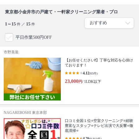
東京都小金井市の戸建て・一軒家クリーニング業者・プロ
1～15
15
件 ／
件
平日作業500円OFF
市野美装
【お任せください❗️】丁寧な対応を心掛け
ております！
4.12
(65件)
23,000
円
/ 1LDK以下
NAGAREBOSHI 東京本部
口コミ全国１位⭐空室クリーニング⭐経験
豊富なスタッフ⭐テレビ出演で大反響⭐徹
底清掃⭐
4.76
(9,911件)