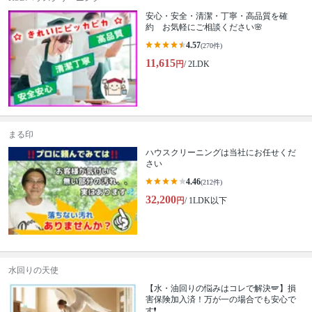
安心・安全・清潔・丁寧・高品質を確
約 お気軽にご相談ください🌸
4.57
(270件)
11,615
円
/ 2LDK
まる印
ハウスクリーニングは当社にお任せくだ
さい
4.46
(212件)
32,200
円
/ 1LDK以下
水回りの天使
【水・油回りの悩みはコレで解決🪽】損
害保険加入済！万が一の場合でも安心で
す❗️