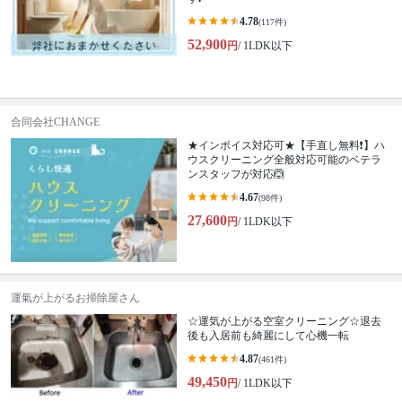
4.78
(117件)
52,900
円
/ 1LDK以下
合同会社CHANGE
★インボイス対応可★【手直し無料❗️】ハ
ウスクリーニング全般対応可能のベテラ
ンスタッフが対応🙆
4.67
(98件)
27,600
円
/ 1LDK以下
運氣が上がるお掃除屋さん
☆運気が上がる空室クリーニング☆退去
後も入居前も綺麗にして心機一転
4.87
(461件)
49,450
円
/ 1LDK以下