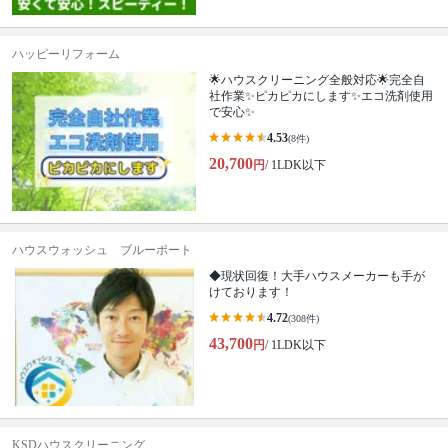
ハッピーリフォーム
🌟ハウスクリーニング全般対応🌟完全自
社作業✨️ピカピカにします✨️エコ洗剤使用
で安心✨
4.53
(8件)
20,700
円
/ 1LDK以下
ハウスウォッシュ ブルーポート
◆現状回復！大手ハウスメーカーも手が
けております！
4.72
(308件)
43,700
円
/ 1LDK以下
KSDハウスクリーニング