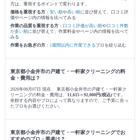
方は、重視するポイントで変わります。
価格を重視する方
：
安い順
や
高い順
に並び替えて、口コミ評
価やページ内の情報を比べてみる
作業の品質を重視する方
：
口コミ評価が高い順
や
口コミ件数
が多い順
に並び替えて、作業料金やページ内の情報を比べて
みる
作業をお急ぎの方
：
1週間以内に作業できる
プロを絞り込む
東京都小金井市の戸建て・一軒家クリーニングの料
金・費用は？
2026年08月07日 現在、 東京都小金井市の戸建て・一軒家ク
リーニングの料金・費用は、
11,615～92,000円(税込)
です。
依頼する内容やプロによって異なりますので、ご予算に合っ
たプロをお選びください。
東京都小金井市の戸建て・一軒家クリーニングでお
すすめのプロ・業者は？