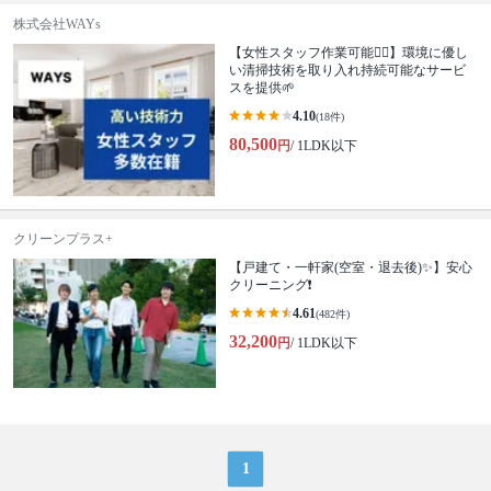
株式会社WAYs
【女性スタッフ作業可能🙆‍♀️】環境に優し
い清掃技術を取り入れ持続可能なサービ
スを提供🌱
4.10
(18件)
80,500
円
/ 1LDK以下
クリーンプラス+
【戸建て・一軒家(空室・退去後)✨】安心
クリーニング❗️
4.61
(482件)
32,200
円
/ 1LDK以下
1