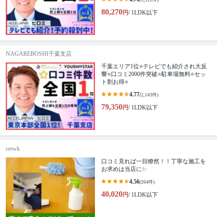
80,270
円
/ 1LDK以下
NAGAREBOSHI千葉支店
千葉エリア1位⭐テレビでも紹介され大反
響⭐️口コミ2000件突破⭐️駐車場無料⭐セッ
ト割お得⭐
4.77
(2,143件)
79,350
円
/ 1LDK以下
crewk
口コミ見れば一目瞭然！！丁寧な施工を
お求めは当店に✨
4.56
(264件)
40,020
円
/ 1LDK以下