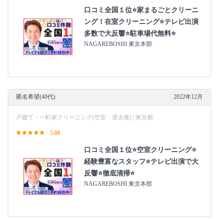
口コミ全国１位⭐家まるごとクリーニ
ング！在室クリーニング⭐テレビ出演
多数で大反響⭐駐車場代無料⭐
NAGAREBOSHI 東京本部
匿名希望(40代)
2022年12月
戸建て・一軒家クリーニング(空室・退去後) | 東京都
5.00
口コミ全国１位⭐空室クリーニング⭐
経験豊富なスタッフ⭐テレビ出演で大
反響⭐徹底清掃⭐
NAGAREBOSHI 東京本部