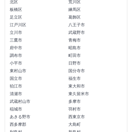
北区
荒川区
板橋区
練馬区
足立区
葛飾区
江戸川区
八王子市
立川市
武蔵野市
三鷹市
青梅市
府中市
昭島市
調布市
町田市
小平市
日野市
東村山市
国分寺市
国立市
福生市
狛江市
東大和市
清瀬市
東久留米市
武蔵村山市
多摩市
稲城市
羽村市
あきる野市
西東京市
西多摩郡
大島町