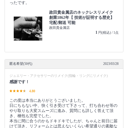
ったです。
政田貴金属店のネックレスリメイク
創業1862年【 技術が証明する歴史】
宅配/郵送 可能
政田貴金属店
1
円(税込) / 1点
匿名希望(50代)
2023/03/28
ジュエリー・アクセサリーのリメイク(指輪・リングにリメイク)
感謝です！
4.80
この度は本当にありがとうございました。
日にちもない中、快く引き受けて下さって、打ち合わせ等の
やり取りも大変スムーズに進み、質問にも詳しく答えて頂
き、梱包も完璧でした。
本当に間に合うのかもドキドキでしたが、ちゃんと前日に届
けて頂き、リフォームとは思えないくらい希望通りの素敵な