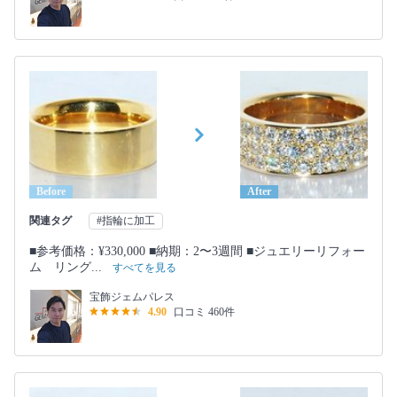
Before
After
関連タグ
#指輪に加工
■参考価格：¥330,000 ■納期：2〜3週間 ■ジュエリーリフォー
ム リング...
すべてを見る
宝飾ジェムパレス
4.90
口コミ 460件