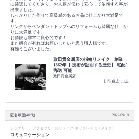
に確認してくださり、お人柄が伝わり安心して依頼する事が
出来ました。
しっかりした作りで高級感のあるお品に仕上がり大満足で
す。
リングからペンダントトップへのリフォームも綺麗な仕上が
りに大満足です。
お値段も非常に良心的です！
また機会が有ればお願いしたいと思う職人様です。
有難うございました。
政田貴金属店の指輪リメイク 創業
1862年【 技術が証明する歴史】 宅配/
郵送 可能
政田貴金属店
1
円(税込) / 1点
匿名希望(40代)
2022/09/19
ジュエリー・アクセサリーのリメイク(ネックレスにリメイク)
コミュニケーション