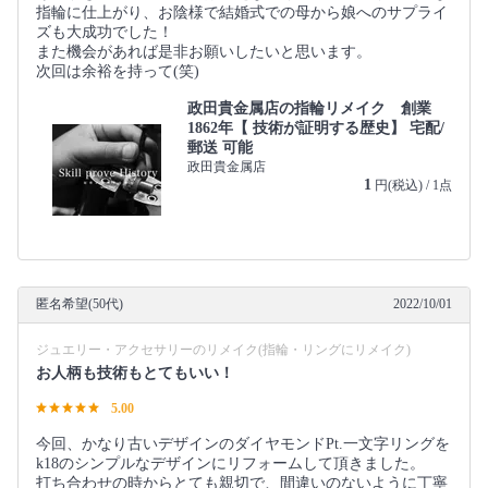
指輪に仕上がり、お陰様で結婚式での母から娘へのサプライ
ズも大成功でした！
また機会があれば是非お願いしたいと思います。
次回は余裕を持って(笑)
政田貴金属店の指輪リメイク 創業
1862年【 技術が証明する歴史】 宅配/
郵送 可能
政田貴金属店
1
円(税込) / 1点
匿名希望(50代)
2022/10/01
ジュエリー・アクセサリーのリメイク(指輪・リングにリメイク)
お人柄も技術もとてもいい！
5.00
今回、かなり古いデザインのダイヤモンドPt.一文字リングを
k18のシンプルなデザインにリフォームして頂きました。
打ち合わせの時からとても親切で、間違いのないように丁寧