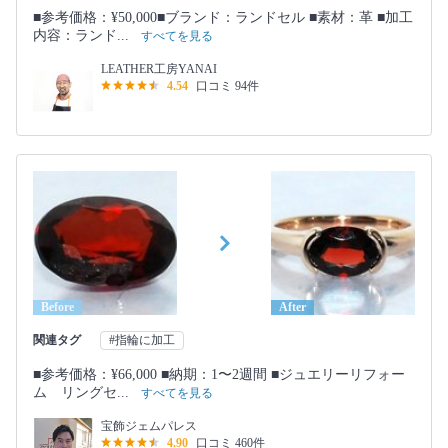
■参考価格：¥50,000■ブランド：ランドセル ■素材：革 ■加工
内容：ランド...
すべてを見る
LEATHER工房YANAI
4.54
口コミ 94件
Before
After
関連タグ
#指輪に加工
■参考価格：¥66,000 ■納期：1〜2週間 ■ジュエリーリフォー
ム リングセ...
すべてを見る
宝飾ジェムパレス
4.90
口コミ 460件