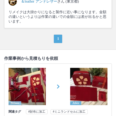
＆leather アンドレザー
さん (東京都)
リメイクは大掛かりになると製作に近い事になります。金額
の違いというよりは作業の違いでの金額には差が出るかと思
います。
1
作業事例から見積もりを依頼
Before
After
関連タグ
#財布に加工
#ミニランドセルに加工