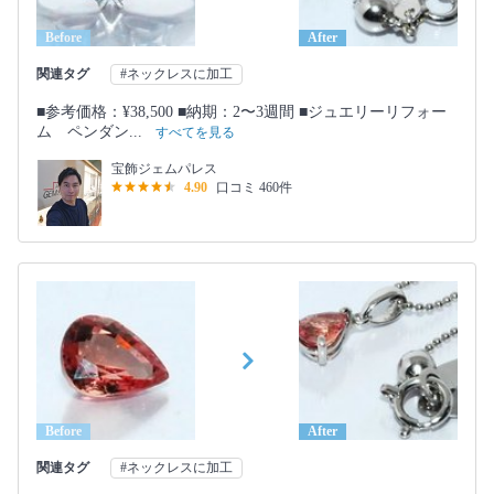
Before
After
関連タグ
#ネックレスに加工
■参考価格：¥38,500 ■納期：2〜3週間 ■ジュエリーリフォー
ム ペンダン...
すべてを見る
宝飾ジェムパレス
4.90
口コミ 460件
Before
After
関連タグ
#ネックレスに加工