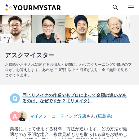
search
menu
アスクマイスター
お掃除やお手入れに関するお悩み・疑問に、ハウスクリーニングや修理のプ
ロが、お答えします。あわせて10万件以上の回答があり、全て無料で見るこ
とができます。
同じリメイクの作業でもプロによって金額の違いがあ
るのは、なぜですか？【リメイク】
マイスターコーティング呉店
さん (
広島県
)
業者によって使用する材料、方法が違います。どの方法が最
適なのか不明な場合、複数見積もりを取られる事をお勧めし