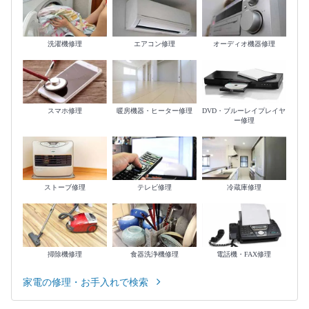
洗濯機修理
エアコン修理
オーディオ機器修理
スマホ修理
暖房機器・ヒーター修理
DVD・ブルーレイプレイヤ
ー修理
ストーブ修理
テレビ修理
冷蔵庫修理
掃除機修理
食器洗浄機修理
電話機・FAX修理
家電の修理・お手入れで検索