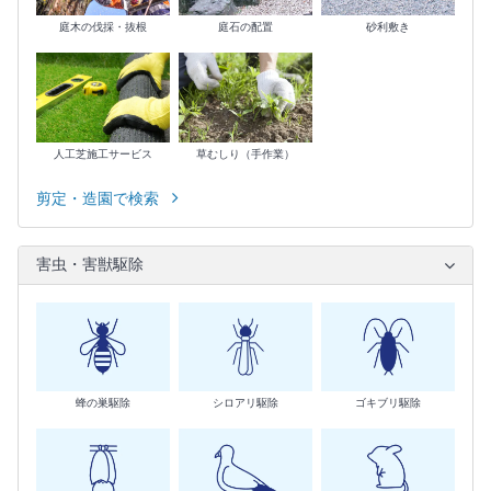
庭木の伐採・抜根
庭石の配置
砂利敷き
人工芝施工サービス
草むしり（手作業）
剪定・造園で検索
害虫・害獣駆除
蜂の巣駆除
シロアリ駆除
ゴキブリ駆除