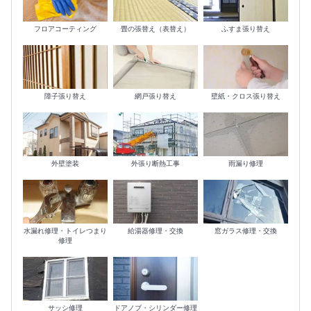
フロアコーティング
畳の張替え（表替え）
ふすま張り替え
障子張り替え
網戸張り替え
壁紙・クロス張り替え
外壁塗装
外張り断熱工事
雨漏り修理
水漏れ修理・トイレつまり
給湯器修理・交換
窓ガラス修理・交換
修理
サッシ修理
ドアノブ・シリンダー修理