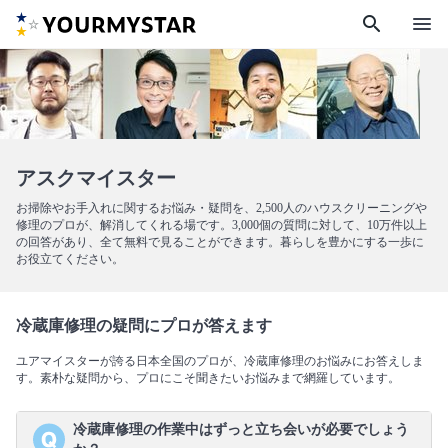
search
menu
アスクマイスター
お掃除やお手入れに関するお悩み・疑問を、2,500人のハウスクリーニングや
修理のプロが、解消してくれる場です。3,000個の質問に対して、10万件以上
の回答があり、全て無料で見ることができます。暮らしを豊かにする一歩に
お役立てください。
冷蔵庫修理の疑問にプロが答えます
ユアマイスターが誇る日本全国のプロが、冷蔵庫修理のお悩みにお答えしま
す。素朴な疑問から、プロにこそ聞きたいお悩みまで網羅しています。
冷蔵庫修理の作業中はずっと立ち会いが必要でしょう