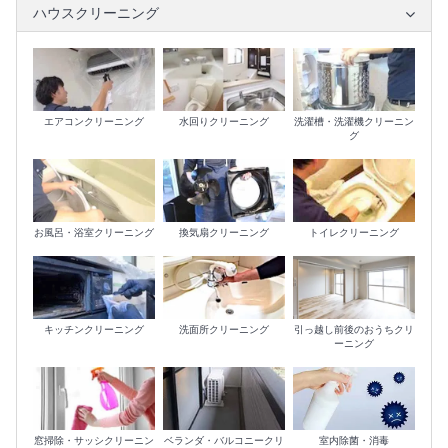
ハウスクリーニング
エアコンクリーニング
水回りクリーニング
洗濯槽・洗濯機クリーニン
グ
お風呂・浴室クリーニング
換気扇クリーニング
トイレクリーニング
キッチンクリーニング
洗面所クリーニング
引っ越し前後のおうちクリ
ーニング
室内除菌・消毒
窓掃除・サッシクリーニン
ベランダ・バルコニークリ