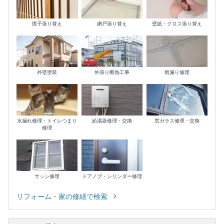
障子張り替え
網戸張り替え
壁紙・クロス張り替え
外壁塗装
外張り断熱工事
雨漏り修理
水漏れ修理・トイレつまり
給湯器修理・交換
窓ガラス修理・交換
修理
サッシ修理
ドアノブ・シリンダー修理
リフォーム・家の修繕で検索