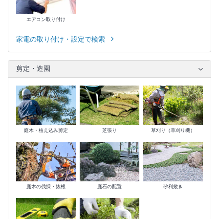
エアコン取り付け
家電の取り付け・設定で検索
剪定・造園
庭木・植え込み剪定
芝張り
草刈り（草刈り機）
庭木の伐採・抜根
庭石の配置
砂利敷き