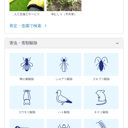
人工芝施工サービス
草むしり（手作業）
剪定・造園で検索
害虫・害獣駆除
蜂の巣駆除
シロアリ駆除
ゴキブリ駆除
コウモリ駆除
ハト駆除
ネズミ駆除