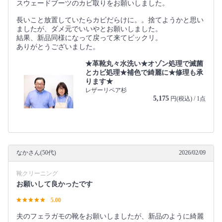
スウェードブーツのカビ取りをお願いしました。
長いこと放置していたらカビだらけに。。捨てようかと思い
ましたが、ダメ元でいいやとお願いしました。
結果、新品同様になって戻って来てビックリ。
ありがとうございました。
★革靴丸々水洗い★オゾン処理で滅菌
とカビ処理★補色で綺麗に★修理も承
ります★
レザーリペア杉
5,175
円(税込) / 1点
なかさん(50代)
2026/02/09
靴クリーニング
お願いして良かったです
5.00
夫のフェラガモの靴をお願いしましたが、新品のように綺麗