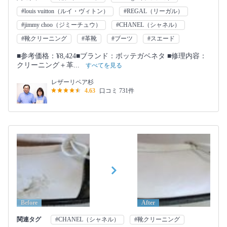
#louis vuitton（ルイ・ヴィトン）
#REGAL（リーガル）
#jimmy choo（ジミーチュウ）
#CHANEL（シャネル）
#靴クリーニング
#革靴
#ブーツ
#スエード
■参考価格：¥8,424■ブランド：ボッテガベネタ ■修理内容：
クリーニング＋革...
すべてを見る
レザーリペア杉
4.63
口コミ 731件
Before
After
関連タグ
#CHANEL（シャネル）
#靴クリーニング