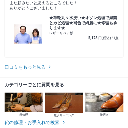
また頼みたいと思えるところでした！
ありがとうございました！
★革靴丸々水洗い★オゾン処理で滅菌
とカビ処理★補色で綺麗に★修理も承
ります★
レザーリペア杉
5,175
円(税込) / 1点
口コミをもっと見る
カテゴリーごとに質問を見る
靴修理
靴磨き
靴クリーニング
靴の修理・お手入れで検索