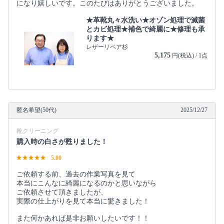
になり嬉しいです。このたびはありがとうございました。
★革靴丸々水洗い★オゾン処理で滅菌
とカビ処理★補色で綺麗に★修理も承
ります★
レザーリペア杉
5,175
円(税込) / 1点
匿名希望(50代)
2025/12/27
靴クリーニング
購入時の白さが甦りました！
5.00
ご依頼する前、過去の作業写真を見て
本当にこんなに綺麗になるのかと思いながら
ご依頼させて頂きましたが、
実際の仕上がりを見て本当に驚きました！
また何かあれば是非お願いしたいです！！