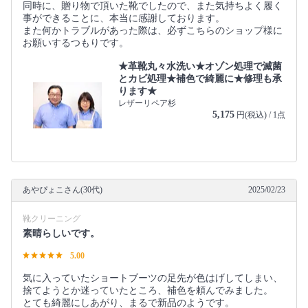
同時に、贈り物で頂いた靴でしたので、また気持ちよく履く
事ができることに、本当に感謝しております。
また何かトラブルがあった際は、必ずこちらのショップ様に
お願いするつもりです。
★革靴丸々水洗い★オゾン処理で滅菌
とカビ処理★補色で綺麗に★修理も承
ります★
レザーリペア杉
5,175
円(税込) / 1点
あやぴょこさん(30代)
2025/02/23
靴クリーニング
素晴らしいです。
5.00
気に入っていたショートブーツの足先が色はげしてしまい、
捨てようとか迷っていたところ、補色を頼んでみました。
とても綺麗にしあがり、まるで新品のようです。