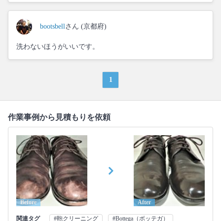
bootsbell
さん (京都府)
洗わないほうがいいです。
1
作業事例から見積もりを依頼
Before
After
関連タグ
#鞄クリーニング
#Bottega（ボッテガ）