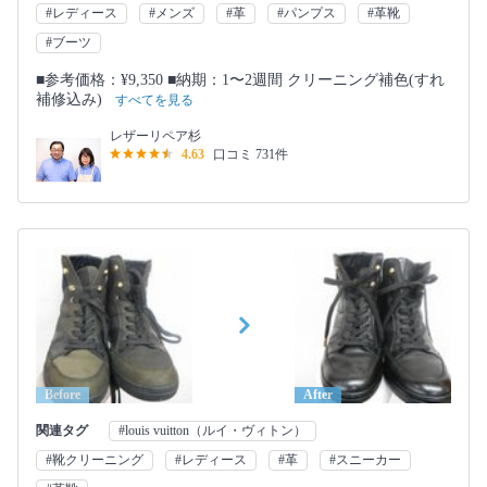
#レディース
#メンズ
#革
#パンプス
#革靴
#ブーツ
■参考価格：¥9,350 ■納期：1〜2週間 クリーニング補色(すれ
補修込み)
すべてを見る
レザーリペア杉
4.63
口コミ 731件
Before
After
関連タグ
#louis vuitton（ルイ・ヴィトン）
#靴クリーニング
#レディース
#革
#スニーカー