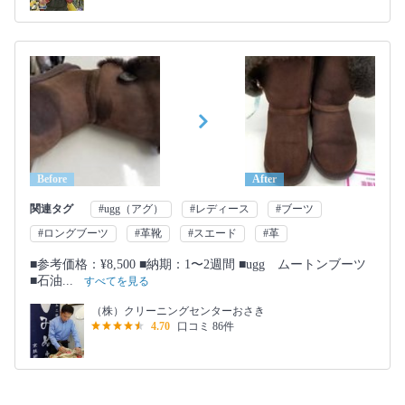
Before
After
関連タグ
#ugg（アグ）
#レディース
#ブーツ
#ロングブーツ
#革靴
#スエード
#革
■参考価格：¥8,500 ■納期：1〜2週間 ■ugg ムートンブーツ
■石油...
すべてを見る
（株）クリーニングセンターおさき
4.70
口コミ 86件