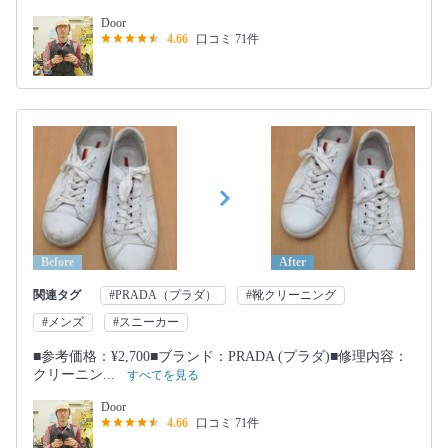
Door
4.66
口コミ 71件
Before
After
関連タグ
#PRADA（プラダ）
#靴クリーニング
#メンズ
#スニーカー
■参考価格：¥2,700■ブランド：PRADA (プラダ)■修理内容：
クリーニン...
すべてを見る
Door
4.66
口コミ 71件