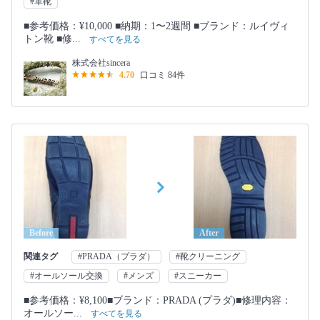
#革靴
■参考価格：¥10,000 ■納期：1〜2週間 ■ブランド：ルイヴィ
トン靴 ■修...
すべてを見る
株式会社sincera
4.70
口コミ 84件
Before
After
関連タグ
#PRADA（プラダ）
#靴クリーニング
#オールソール交換
#メンズ
#スニーカー
■参考価格：¥8,100■ブランド：PRADA (プラダ)■修理内容：
オールソー...
すべてを見る