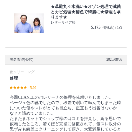
★革靴丸々水洗い★オゾン処理で滅菌
とカビ処理★補色で綺麗に★修理も承
ります★
レザーリペア杉
5,175
円(税込) / 1点
匿名希望(40代)
2025/08/09
靴クリーニング
修理
5.00
今回CHANELのバレリーナの修理を依頼いたしました。
ベージュ色の靴でしたので、段差で躓いて転んでしまった時
についた傷やスレがとても目立ち、正直もう出番はないか
な？と諦めていました。
たまたまネットでショップ様の口コミを拝見し、縋る思いで
依頼したところ、驚くほど完璧に修復されて、傷スレ以外の
黒ずみも綺麗にクリーニングして頂き、大変満足していると