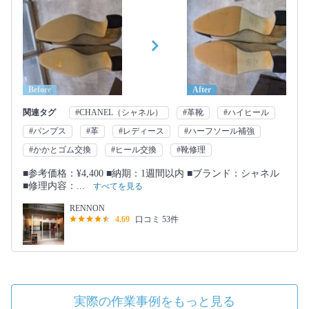
Before
After
関連タグ
#CHANEL（シャネル）
#革靴
#ハイヒール
#パンプス
#革
#レディース
#ハーフソール補強
#かかとゴム交換
#ヒール交換
#靴修理
■参考価格：¥4,400 ■納期：1週間以内 ■ブランド：シャネル
■修理内容：...
すべてを見る
RENNON
4.69
口コミ 53件
実際の作業事例をもっと見る