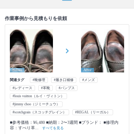
作業事例から見積もりを依頼
Before
After
関連タグ
#靴修理
#履き口補修
#メンズ
#レディース
#革靴
#パンプス
#louis vuitton（ルイ・ヴィトン）
#jimmy choo（ジミーチュウ）
#scotchgrain（スコッチグレイン）
#REGAL（リーガル）
■参考価格：¥6,480 ■納期：2〜3週間 ■ブランド： ■修理内
容：すべり革...
すべてを見る