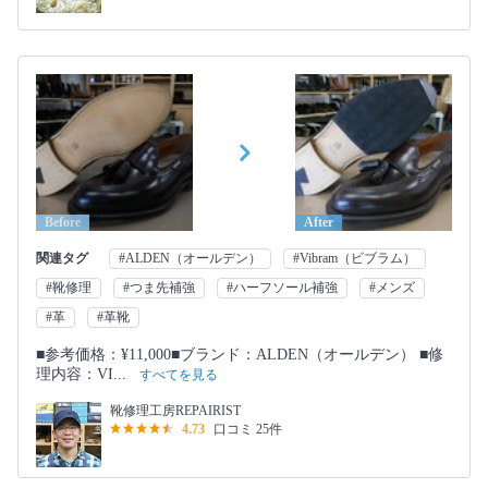
Before
After
関連タグ
#ALDEN（オールデン）
#Vibram（ビブラム）
#靴修理
#つま先補強
#ハーフソール補強
#メンズ
#革
#革靴
■参考価格：¥11,000■ブランド：ALDEN（オールデン） ■修
理内容：VI...
すべてを見る
靴修理工房REPAIRIST
4.73
口コミ 25件