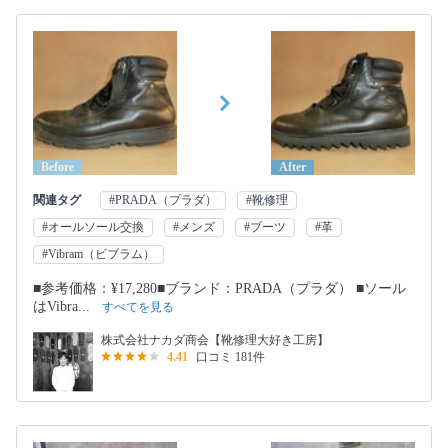
Before
After
関連タグ
#PRADA（プラダ）
#靴修理
#オールソール交換
#メンズ
#ブーツ
#革
#Vibram（ビブラム）
■参考価格：¥17,280■ブランド：PRADA（プラダ） ■ソール
はVibra...
すべてを見る
株式会社ナカダ商会【靴修理大好き工房】
4.41
口コミ 181件