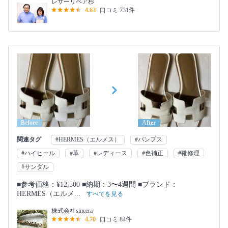
レザーリペア杉
4.63
口コミ 731件
Before
After
関連タグ
#HERMES（エルメス）
#パンプス
#ハイヒール
#革
#レディース
#色補正
#靴修理
#サンダル
■参考価格：¥12,500 ■納期：3〜4週間 ■ブランド：
HERMES（エルメ...
すべてを見る
株式会社sincera
4.70
口コミ 84件