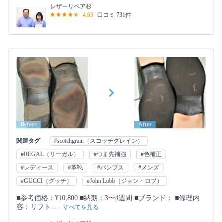
レザーリペア杉
4.63
口コミ 731件
Before
After
関連タグ
#scotchgrain（スコッチグレイン）
#REGAL（リーガル）
#つま先補強
#色補正
#レディース
#革靴
#パンプス
#メンズ
#GUCCI（グッチ）
#John Lobb（ジョン・ロブ）
■参考価格：¥10,800 ■納期：3〜4週間 ■ブランド： ■修理内
容：リフト...
すべてを見る