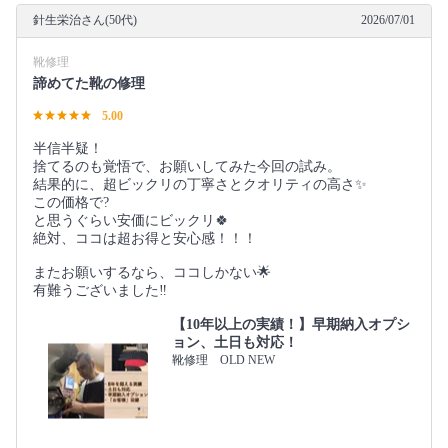
針生栄治さん(50代)
2026/07/01
靴修理
諦めてた靴の修理
5.00
半信半疑！
捨てるのも覚悟で、お願いしてみた今回の試み。
結果的に、超ビックリの丁寧さとクオリティの高さ✨
この価格で?
と思うぐらい安価にビックリ🍀
絶対、ココは超お得と安心感！！！
またお願いするなら、ココしかない🌟
有難うございました‼️
【10年以上の実績！】早期納入オプシ
ョン、土日も対応！
靴修理 OLD NEW