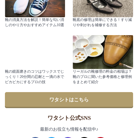
靴の消臭方法を解説！簡単な匂い消
靴底の修理は簡単にできる！すり減
しのやり方やおすすめアイテム10選
りや剥がれを補修する方法
靴の鏡面磨きのコツはワックスでじ
リーガルの靴修理の料金の相場は？
っくり！20分間の忍耐と一滴の水で
靴のプロに聞いた参考価格と修理例
ピカピカにするプロの技
をまとめて紹介
ワタシトはこちら
ワタシト公式SNS
最新のお役立ち情報を配信中♪