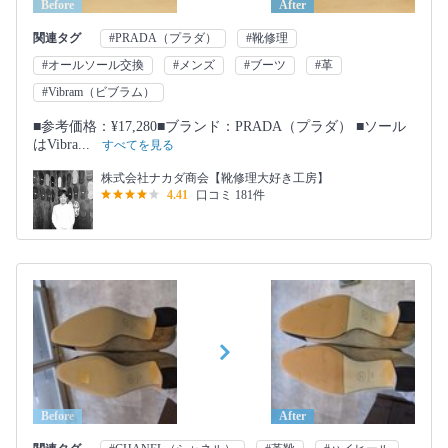
Before
After
関連タグ
#PRADA（プラダ）
#靴修理
#オールソール交換
#メンズ
#ブーツ
#革
#Vibram（ビブラム）
■参考価格：¥17,280■ブランド：PRADA（プラダ） ■ソール
はVibra...
すべてを見る
株式会社ナカダ商会【靴修理大好き工房】
4.41
口コミ 181件
Before
After