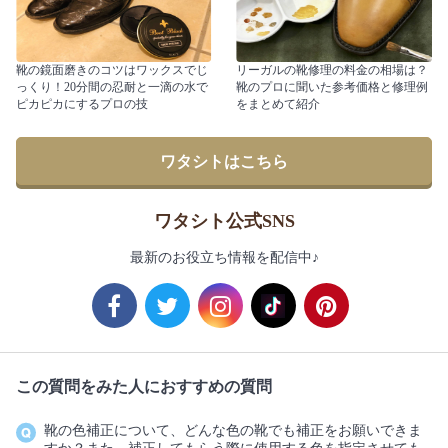
靴の鏡面磨きのコツはワックスでじ
リーガルの靴修理の料金の相場は？
っくり！20分間の忍耐と一滴の水で
靴のプロに聞いた参考価格と修理例
ピカピカにするプロの技
をまとめて紹介
ワタシトはこちら
ワタシト公式SNS
最新のお役立ち情報を配信中♪
この質問をみた人におすすめの質問
靴の色補正について、どんな色の靴でも補正をお願いできま