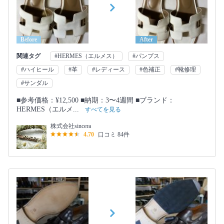
Before
After
関連タグ
#HERMES（エルメス）
#パンプス
#ハイヒール
#革
#レディース
#色補正
#靴修理
#サンダル
■参考価格：¥12,500 ■納期：3〜4週間 ■ブランド：
HERMES（エルメ...
すべてを見る
株式会社sincera
4.70
口コミ 84件