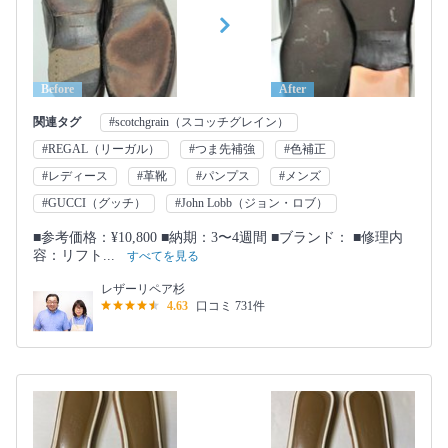
Before
After
関連タグ
#scotchgrain（スコッチグレイン）
#REGAL（リーガル）
#つま先補強
#色補正
#レディース
#革靴
#パンプス
#メンズ
#GUCCI（グッチ）
#John Lobb（ジョン・ロブ）
■参考価格：¥10,800 ■納期：3〜4週間 ■ブランド： ■修理内
容：リフト...
すべてを見る
レザーリペア杉
4.63
口コミ 731件