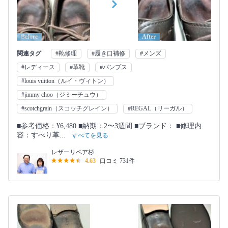
Before
After
関連タグ
#靴修理
#履き口補修
#メンズ
#レディース
#革靴
#パンプス
#louis vuitton（ルイ・ヴィトン）
#jimmy choo（ジミーチュウ）
#scotchgrain（スコッチグレイン）
#REGAL（リーガル）
■参考価格：¥6,480 ■納期：2〜3週間 ■ブランド： ■修理内
容：すべり革...
すべてを見る
レザーリペア杉
4.63
口コミ 731件