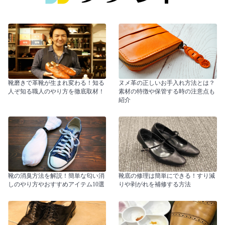
靴磨きで革靴が生まれ変わる！知る
ヌメ革の正しいお手入れ方法とは？
人ぞ知る職人のやり方を徹底取材！
素材の特徴や保管する時の注意点も
紹介
靴の消臭方法を解説！簡単な匂い消
靴底の修理は簡単にできる！すり減
しのやり方やおすすめアイテム10選
りや剥がれを補修する方法