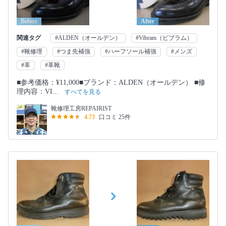
Before
After
関連タグ
#ALDEN（オールデン）
#Vibram（ビブラム）
#靴修理
#つま先補強
#ハーフソール補強
#メンズ
#革
#革靴
■参考価格：¥11,000■ブランド：ALDEN（オールデン） ■修
理内容：VI...
すべてを見る
靴修理工房REPAIRIST
4.73
口コミ 25件