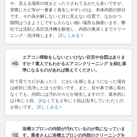
や、見える場所の埃をとったりされてるかたも多いですが、
実際にカビ等が一番多く発生しやすいのは、本体内部の部分
です。その為分解しないと目に見えない位置で、なおかつ、
隙間はつまようじですら入らない細い場所も御座います。弊
社では洗剤と高圧洗浄機を駆使し、内部の奥深くまでクリー
ニング・洗浄致します。
詳しくみる
エアコン掃除をしないといけない目安や合図はありま
4位
すか？素人でもわかるエアコンクリーニング を頼む基
準になるものがあれば教えてください。
目で見てカビがあったり、においを感じるようになった場合
は絶対に洗浄したほうが良いです。また、目や鼻で感じ取れ
なくても、内部には汚れやカビが発生しますので、基本的に
は1年に１回。少なくても２年に１回は洗浄していただくの
が良いです。
詳しくみる
浴槽エプロンの内部が汚れているのが気になっていま
5位
す。業者さんに浴槽エプロンの内部のクリーニングを