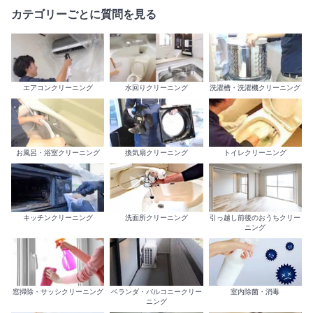
カテゴリーごとに質問を見る
エアコンクリーニング
水回りクリーニング
洗濯槽・洗濯機クリーニング
お風呂・浴室クリーニング
換気扇クリーニング
トイレクリーニング
キッチンクリーニング
洗面所クリーニング
引っ越し前後のおうちクリー
ニング
室内除菌・消毒
窓掃除・サッシクリーニング
ベランダ・バルコニークリー
ニング