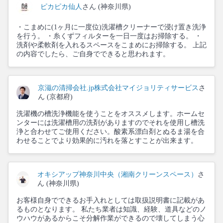
ピカピカ仙人
さん (神奈川県)
・こまめに(1ヶ月に一度位)洗濯槽クリーナーで浸け置き洗浄
を行う。 ・糸くずフィルターを一日一度はお掃除する。 ・
洗剤や柔軟剤を入れるスペースをこまめにお掃除する。 上記
の内容でしたら、ご自身でできると思われます。
京滋の清掃会社.jp株式会社マイジョリティサービス
さ
ん (京都府)
洗濯機の槽洗浄機能を使うことをオススメします。ホームセ
ンターには洗濯槽用の洗剤がありますのでそれを使用し槽洗
浄と合わせてご使用ください。酸素系漂白剤とぬるま湯を合
わせることでより効果的に汚れを落とすことが出来ます。
オキシアップ神奈川中央（湘南クリーンスペース）
さ
ん (神奈川県)
お客様自身でできるお手入れとしては取扱説明書に記載があ
るものとなります。 私たち業者は知識、経験、道具などのノ
ウハウがあるからこそ分解作業ができるので壊してしまう心