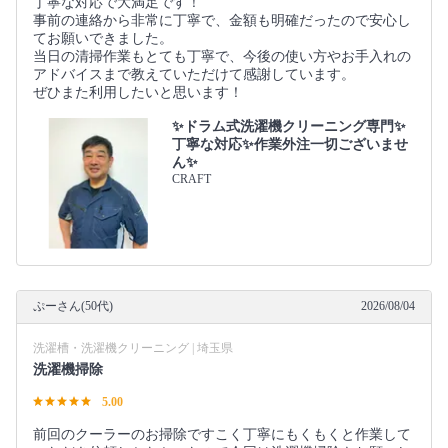
丁寧な対応で大満足です！
事前の連絡から非常に丁寧で、金額も明確だったので安心し
てお願いできました。
当日の清掃作業もとても丁寧で、今後の使い方やお手入れの
アドバイスまで教えていただけて感謝しています。
ぜひまた利用したいと思います！
✨ドラム式洗濯機クリーニング専門✨
丁寧な対応✨作業外注一切ございませ
ん✨
CRAFT
ぷーさん(50代)
2026/08/04
洗濯槽・洗濯機クリーニング | 埼玉県
洗濯機掃除
5.00
前回のクーラーのお掃除ですこく丁寧にもくもくと作業して