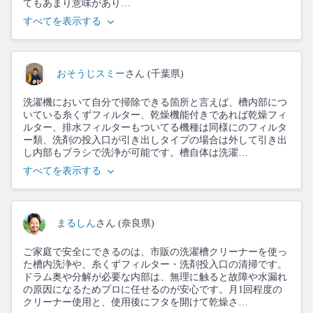
てもあまり意味があり…
すべてを表示する
おそうじスミー
さん (千葉県)
洗濯機において自分で掃除できる箇所と言えば、槽内部につ
いている糸くずフィルター、乾燥機能付きであれば乾燥フィ
ルター、排水フィルターもついてる機種は同様にのフィルタ
ー類、洗剤の投入口が引き出しタイプの場合は外して引き出
し内部もブラシで洗浄が可能です。槽自体は洗濯…
すべてを表示する
まるしん
さん (奈良県)
ご家庭で安全にできるのは、市販の洗濯槽クリーナーを使っ
た槽内洗浄や、糸くずフィルター・洗剤投入口の清掃です。
ドラム奥や分解が必要な内部は、無理に触ると故障や水漏れ
の原因になるためプロに任せるのが安心です。月1回程度の
クリーナー使用と、使用後にフタを開けて乾燥さ…