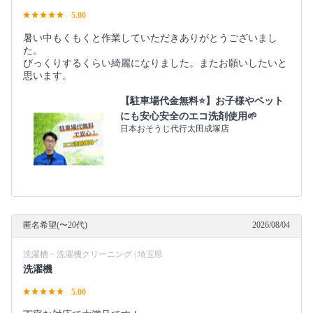
5.00
暑い中もくもくと作業していただきありがとうございまし
た。
びっくりするくらい綺麗になりました。またお願いしたいと
思います。
【駐車場代金無料⭐️】お子様やペット
にも安心安全のエコ洗剤使用🌱
日本おそうじ代行太田成塚店
匿名希望(〜20代)
2026/08/04
洗濯槽・洗濯機クリーニング | 埼玉県
洗濯機
5.00