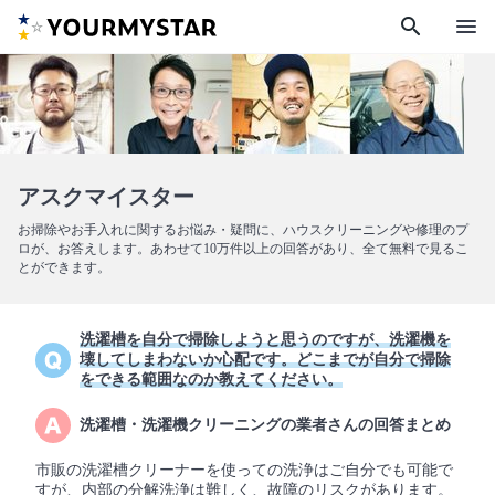
search
menu
アスクマイスター
お掃除やお手入れに関するお悩み・疑問に、ハウスクリーニングや修理のプ
ロが、お答えします。あわせて10万件以上の回答があり、全て無料で見るこ
とができます。
洗濯槽を自分で掃除しようと思うのですが、洗濯機を
壊してしまわないか心配です。どこまでが自分で掃除
をできる範囲なのか教えてください。
洗濯槽・洗濯機クリーニングの業者さんの回答まとめ
市販の洗濯槽クリーナーを使っての洗浄はご自分でも可能で
すが、内部の分解洗浄は難しく、故障のリスクがあります。