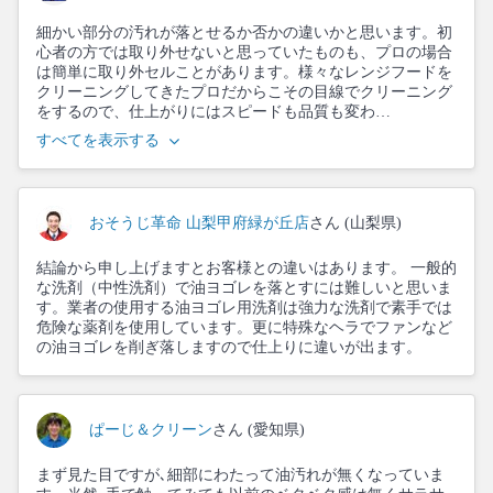
細かい部分の汚れが落とせるか否かの違いかと思います。初
心者の方では取り外せないと思っていたものも、プロの場合
は簡単に取り外セルことがあります。様々なレンジフードを
クリーニングしてきたプロだからこその目線でクリーニング
をするので、仕上がりにはスピードも品質も変わ…
すべてを表示する
おそうじ革命 山梨甲府緑が丘店
さん (山梨県)
結論から申し上げますとお客様との違いはあります。 一般的
な洗剤（中性洗剤）で油ヨゴレを落とすには難しいと思いま
す。業者の使用する油ヨゴレ用洗剤は強力な洗剤で素手では
危険な薬剤を使用しています。更に特殊なヘラでファンなど
の油ヨゴレを削ぎ落しますので仕上りに違いが出ます。
ぱーじ＆クリーン
さん (愛知県)
まず見た目ですが､細部にわたって油汚れが無くなっていま