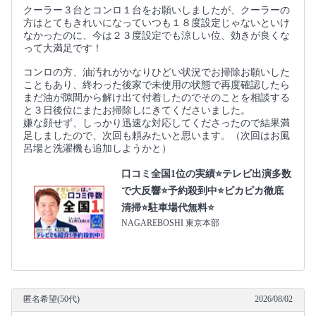
クーラー３台とコンロ１台をお願いしましたが、クーラーの
方はとてもきれいになっていつも１８度設定じゃないといけ
なかったのに、今は２３度設定でも涼しい位、効きが良くな
って大満足です！
コンロの方、油汚れがかなりひどい状況でお掃除お願いした
こともあり、終わった後家で未使用の状態で再度確認したら
まだ油が隙間から解け出て付着したのでそのことを相談する
と３日後位にまたお掃除しにきてくださいました。
嫌な顔せず、しっかり迅速な対応してくださったので結果満
足しましたので、次回も頼みたいと思います。（次回はお風
呂場と洗濯機も追加しようかと）
口コミ全国1位の実績⭐テレビ出演多数
で大反響⭐予約殺到中⭐ピカピカ徹底
清掃⭐駐車場代無料⭐
NAGAREBOSHI 東京本部
匿名希望(50代)
2026/08/02