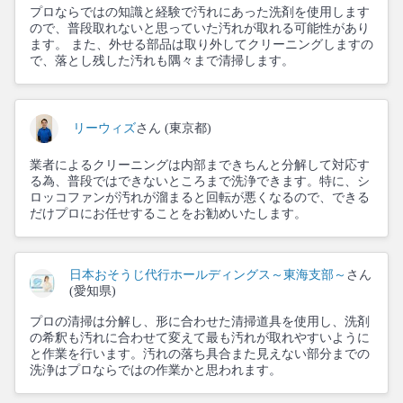
プロならではの知識と経験で汚れにあった洗剤を使用します
ので、普段取れないと思っていた汚れが取れる可能性があり
ます。 また、外せる部品は取り外してクリーニングしますの
で、落とし残した汚れも隅々まで清掃します。
リーウィズ
さん (東京都)
業者によるクリーニングは内部まできちんと分解して対応す
る為、普段ではできないところまで洗浄できます。特に、シ
ロッコファンが汚れが溜まると回転が悪くなるので、できる
だけプロにお任せすることをお勧めいたします。
日本おそうじ代行ホールディングス～東海支部～
さん
(愛知県)
プロの清掃は分解し、形に合わせた清掃道具を使用し、洗剤
の希釈も汚れに合わせて変えて最も汚れが取れやすいように
と作業を行います。汚れの落ち具合また見えない部分までの
洗浄はプロならではの作業かと思われます。