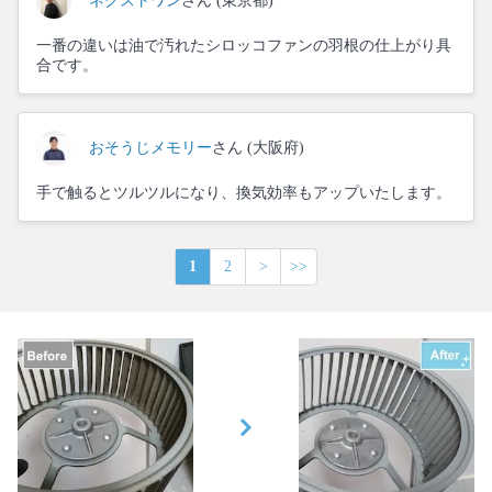
ネクストワン
さん (東京都)
一番の違いは油で汚れたシロッコファンの羽根の仕上がり具
合です。
おそうじメモリー
さん (大阪府)
手で触るとツルツルになり、換気効率もアップいたします。
1
2
>
>>