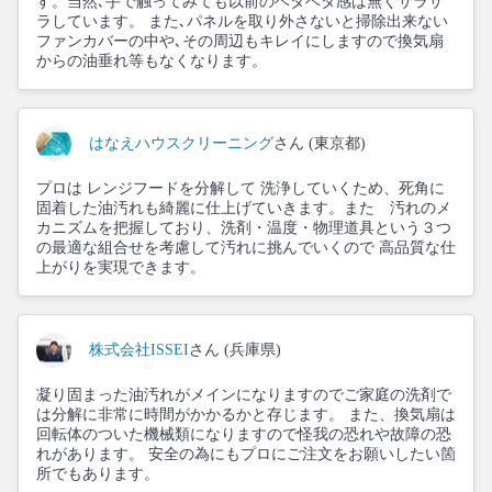
す。当然､手で触ってみても以前のベタベタ感は無くサラサ
ラしています。 また､パネルを取り外さないと掃除出来ない
ファンカバーの中や､その周辺もキレイにしますので換気扇
からの油垂れ等もなくなります。
はなえハウスクリーニング
さん (東京都)
プロは レンジフードを分解して 洗浄していくため、死角に
固着した油汚れも綺麗に仕上げていきます。また 汚れのメ
カニズムを把握しており、洗剤・温度・物理道具という３つ
の最適な組合せを考慮して汚れに挑んでいくので 高品質な仕
上がりを実現できます。
株式会社ISSEI
さん (兵庫県)
凝り固まった油汚れがメインになりますのでご家庭の洗剤で
は分解に非常に時間がかかるかと存じます。 また、換気扇は
回転体のついた機械類になりますので怪我の恐れや故障の恐
れがあります。 安全の為にもプロにご注文をお願いしたい箇
所でもあります。