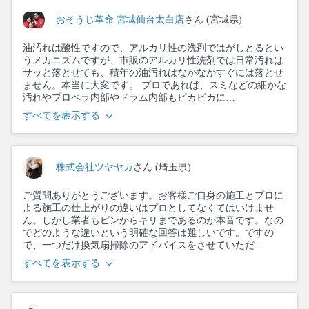
おそうじ革命 宮城仙台太白店
さん (宮城県)
油汚れは酸性ですので、アルカリ性の洗剤ではがしとるとい
うメカニズムですが、市販のアルカリ性洗剤では日常汚れは
サッと落とせても、積年の油汚れはなかなかすぐには落とせ
ません。本当に大変です。 プロであれば、スミなどの細かな
汚れやプロペラ内部やドラム内部もピカピカに…
すべてを表示する
株式会社ツヤヤカ
さん (埼玉県)
ご質問ありがとうございます。お客様ご自身の施工とプロに
よる施工の仕上がりの違いはプロとしてなくてはいけませ
ん。しかし業者もピンからキリまであるのが本音です。なの
でどのような違いという明確な回答は難しいです。ですの
で、一つだけ換気扇掃除のアドバイスをさせていただ…
すべてを表示する