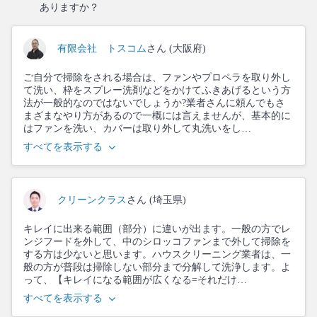
ありますか？
有限会社 トスコム
さん (大阪府)
ご自分で掃除をされる場合は、ファンやプロペラを取り外し
て洗い、枠をスプレー洗剤などをかけてふきあげるという方
法が一般的なのではないでしょうか?業者さんに頼んでもさ
まざまなやり方があるので一概には言えませんが、基本的に
はファンを洗い、カバーは取り外して丸洗いをし…
すべてを表示する
クリーンクラス
さん (埼玉県)
キレイに出来る範囲（部分）に違いが出ます。一般の方でレ
ンジフードを外して、中のシロッコファンまで外して掃除を
する方は少ないと思います。ハウスクリーニング業者は、一
般の方が普段は掃除しない部分まで分解して洗浄します。よ
って、【キレイになる範囲が広くなる=それだけ…
すべてを表示する