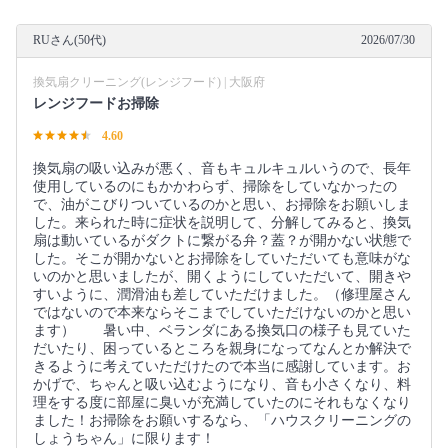
RUさん(50代)
2026/07/30
換気扇クリーニング(レンジフード) | 大阪府
レンジフードお掃除
4.60
換気扇の吸い込みが悪く、音もキュルキュルいうので、長年
使用しているのにもかかわらず、掃除をしていなかったの
で、油がこびりついているのかと思い、お掃除をお願いしま
した。来られた時に症状を説明して、分解してみると、換気
扇は動いているがダクトに繋がる弁？蓋？が開かない状態で
した。そこが開かないとお掃除をしていただいても意味がな
いのかと思いましたが、開くようにしていただいて、開きや
すいように、潤滑油も差していただけました。（修理屋さん
ではないので本来ならそこまでしていただけないのかと思い
ます） 暑い中、ベランダにある換気口の様子も見ていた
だいたり、困っているところを親身になってなんとか解決で
きるように考えていただけたので本当に感謝しています。お
かげで、ちゃんと吸い込むようになり、音も小さくなり、料
理をする度に部屋に臭いが充満していたのにそれもなくなり
ました！お掃除をお願いするなら、「ハウスクリーニングの
しょうちゃん」に限ります！