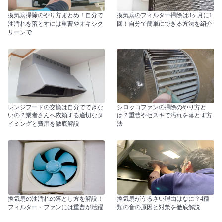
換気扇掃除のやり方まとめ！自分で
換気扇のフィルター掃除は3ヶ月に1
油汚れを落とすには重曹やオキシク
回！自分で簡単にできる方法を紹介
リーンで
レンジフードの交換は自分でできな
シロッコファンの掃除のやり方と
いの？業者さんへ依頼する適切なタ
は？重曹やセスキで汚れを落とす方
イミングと費用を徹底解説
法
換気扇の油汚れの落とし方を解説！
換気扇がうるさい理由はなに？4種
フィルター・ファンには重曹が活躍
類の音の原因と対策を徹底解説