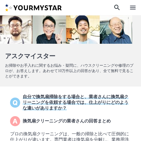
search
menu
アスクマイスター
お掃除やお手入れに関するお悩み・疑問に、ハウスクリーニングや修理のプ
ロが、お答えします。あわせて10万件以上の回答があり、全て無料で見るこ
とができます。
自分で換気扇掃除をする場合と、業者さんに換気扇ク
リーニングを依頼する場合では、仕上がりにどのよう
な違いがありますか？
換気扇クリーニングの業者さんの回答まとめ
プロの換気扇クリーニングは、一般の掃除と比べて圧倒的に
仕上がりが違います。専門業者は換気扇を分解し、業務用洗