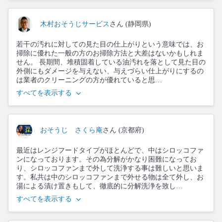
木村おそうじサービス
さん (静岡県)
若干の汚れに対しての見た目の仕上がりという意味では、お
掃除に優れた一般の方のお掃除方法と大差はないかもしれま
せん。 長期間、堆積固着している油汚れを落として見た目の
外側にもダメージを与えない、与えづらい仕上がりにするの
は業者のクリーニングの方が優れていると思…
すべてを表示する
おそうじ さくら庵
さん (京都府)
最近はレンジフードタイプがほとんどで、中はシロッコファ
ンになっております。その為分解がかなり困難になってお
り、シロッコファンまで外して洗浄する事は難しいと思いま
す。私共は中のシロッコファンまで外せる物は全て外し、お
湯による漬け置きもして、徹底的に分解洗浄を致し…
すべてを表示する