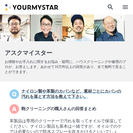
search
menu
アスクマイスター
お掃除やお手入れに関するお悩み・疑問に、ハウスクリーニングや修理のプ
ロが、お答えします。あわせて10万件以上の回答があり、全て無料で見るこ
とができます。
ナイロン製や革製のカバンなど、素材ごとにカバンの
汚れを落とす方法を教えて下さい。
鞄クリーニングの職人さんの回答まとめ
革製品は専用のクリーナーで汚れを取ってオイルで保湿して
ください。ナイロン製品も基本は一緒ですが、オイルでのケ
アは必要ないので防水スプレーを吹きかけるといいでしょ