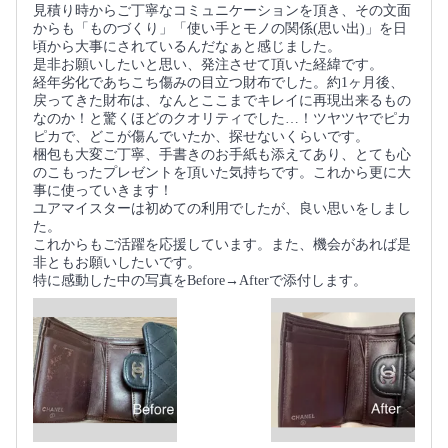
見積り時からご丁寧なコミュニケーションを頂き、その文面
からも「ものづくり」「使い手とモノの関係(思い出)」を日
頃から大事にされているんだなぁと感じました。
是非お願いしたいと思い、発注させて頂いた経緯です。
経年劣化であちこち傷みの目立つ財布でした。約1ヶ月後、
戻ってきた財布は、なんとここまでキレイに再現出来るもの
なのか！と驚くほどのクオリティでした…！ツヤツヤでピカ
ピカで、どこが傷んでいたか、探せないくらいです。
梱包も大変ご丁寧、手書きのお手紙も添えてあり、とても心
のこもったプレゼントを頂いた気持ちです。これから更に大
事に使っていきます！
ユアマイスターは初めての利用でしたが、良い思いをしまし
た。
これからもご活躍を応援しています。また、機会があれば是
非ともお願いしたいです。
特に感動した中の写真をBefore→Afterで添付します。