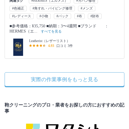
関連タグ
#HERMES（エルメス）
#カバン修理
#色補正
#角すれ・パイピング修理
#メンズ
#レディース
#小物
#バック
#布
#財布
■参考価格：¥35,750 ■納期：3〜4週間 ■ブランド ：
HERMES（エ...
すべてを見る
Leatherist（レザーリスト）
4.93
口コミ 3件
実際の作業事例をもっと見る
鞄クリーニングのプロ・業者をお探しの方におすすめの記
事