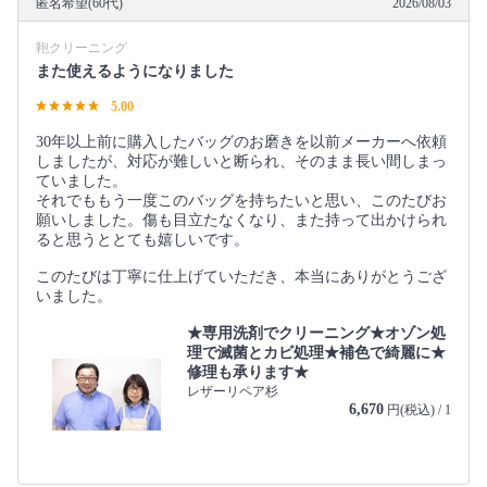
匿名希望(60代)
2026/08/03
鞄クリーニング
また使えるようになりました
5.00
30年以上前に購入したバッグのお磨きを以前メーカーへ依頼
しましたが、対応が難しいと断られ、そのまま長い間しまっ
ていました。
それでももう一度このバッグを持ちたいと思い、このたびお
願いしました。傷も目立たなくなり、また持って出かけられ
ると思うととても嬉しいです。
このたびは丁寧に仕上げていただき、本当にありがとうござ
いました。
★専用洗剤でクリーニング★オゾン処
理で滅菌とカビ処理★補色で綺麗に★
修理も承ります★
レザーリペア杉
6,670
円(税込) / 1