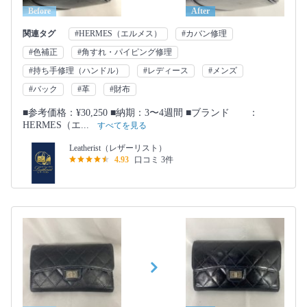
Before
After
関連タグ
#HERMES（エルメス）
#カバン修理
#色補正
#角すれ・パイピング修理
#持ち手修理（ハンドル）
#レディース
#メンズ
#バック
#革
#財布
■参考価格：¥30,250 ■納期：3〜4週間 ■ブランド ：
HERMES（エ...
すべてを見る
Leatherist（レザーリスト）
4.93
口コミ 3件