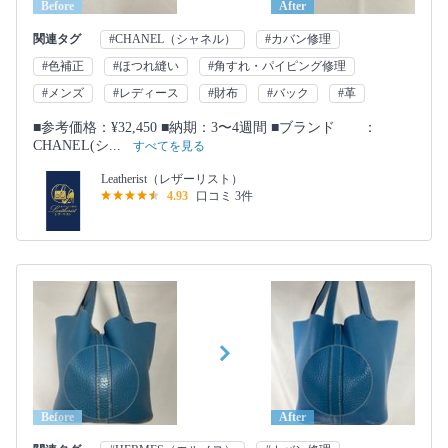
Before
After
関連タグ
#CHANEL（シャネル）
#カバン修理
#色補正
#ほつれ縫い
#角すれ・パイピング修理
#メンズ
#レディース
#財布
#バック
#革
■参考価格：¥32,450 ■納期：3〜4週間 ■ブランド ：
CHANEL(シ...
すべてを見る
Leatherist（レザーリスト）
4.93
口コミ 3件
Before
After