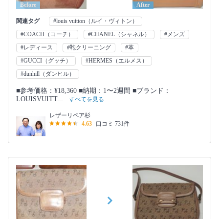
Before
After
関連タグ
#louis vuitton（ルイ・ヴィトン）
#COACH（コーチ）
#CHANEL（シャネル）
#メンズ
#レディース
#鞄クリーニング
#革
#GUCCI（グッチ）
#HERMES（エルメス）
#dunhill（ダンヒル）
■参考価格：¥18,360 ■納期：1〜2週間 ■ブランド：
LOUISVUITT...
すべてを見る
レザーリペア杉
4.63
口コミ 731件