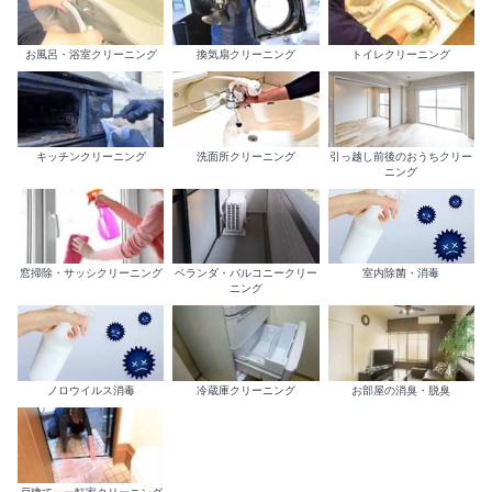
お風呂・浴室クリーニング
換気扇クリーニング
トイレクリーニング
キッチンクリーニング
洗面所クリーニング
引っ越し前後のおうちクリー
ニング
室内除菌・消毒
窓掃除・サッシクリーニング
ベランダ・バルコニークリー
ニング
ノロウイルス消毒
冷蔵庫クリーニング
お部屋の消臭・脱臭