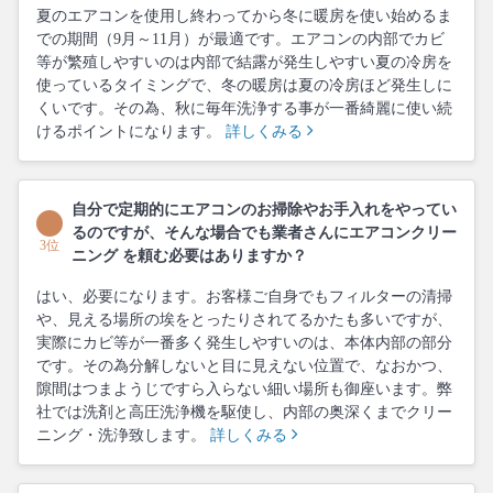
夏のエアコンを使用し終わってから冬に暖房を使い始めるま
での期間（9月～11月）が最適です。エアコンの内部でカビ
等が繁殖しやすいのは内部で結露が発生しやすい夏の冷房を
使っているタイミングで、冬の暖房は夏の冷房ほど発生しに
くいです。その為、秋に毎年洗浄する事が一番綺麗に使い続
けるポイントになります。
詳しくみる
自分で定期的にエアコンのお掃除やお手入れをやってい
るのですが、そんな場合でも業者さんにエアコンクリー
3位
ニング を頼む必要はありますか？
はい、必要になります。お客様ご自身でもフィルターの清掃
や、見える場所の埃をとったりされてるかたも多いですが、
実際にカビ等が一番多く発生しやすいのは、本体内部の部分
です。その為分解しないと目に見えない位置で、なおかつ、
隙間はつまようじですら入らない細い場所も御座います。弊
社では洗剤と高圧洗浄機を駆使し、内部の奥深くまでクリー
ニング・洗浄致します。
詳しくみる