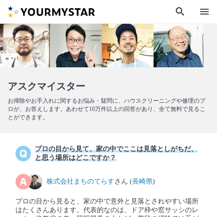
search
menu
アスクマイスター
お掃除やお手入れに関するお悩み・疑問に、ハウスクリーニングや修理のプ
ロが、お答えします。あわせて10万件以上の回答があり、全て無料で見るこ
とができます。
プロの目から見て、家の中でここは見落としがちだ、
と思う場所はどこですか？
株式会社まちのてらす
さん (
長崎県
)
プロの目から見ると、家の中で意外と見落とされやすい場所
はたくさんあります。代表的なのは、ドア枠や窓サッシのレ