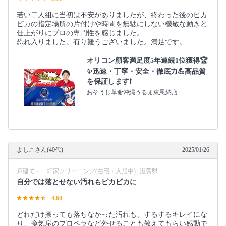
若い二人組に当初は不安がありましたが、終わった後のピカ
ピカの指定場所の片付けや時間を無駄にしない機敏な動きと
仕上がりにプロの専門性を感じました。
恐れ入りました。有り難うございました。満足です。
オリコン顧客満足度5年連続1位獲得🏆
✨迅速・丁寧・安全・徹底力💪高品質
を保証します❗️
おそうじ革命沖縄うるま東恩納店
よしこさん(40代)
2025/01/26
戸建て・一軒家クリーニング(在宅・入居中) | 滋賀県
自分では落とせない汚れもピカピカに
4.60
どれだけ擦っても落ちなかった汚れも、するするキレイにな
り、換気扇のプロペラなど外せることも教えてもらい感動で