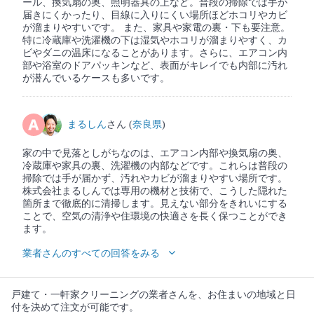
ール、換気扇の奥、照明器具の上など。普段の掃除では手が
届きにくかったり、目線に入りにくい場所ほどホコリやカビ
が溜まりやすいです。 また、家具や家電の裏・下も要注意。
特に冷蔵庫や洗濯機の下は湿気やホコリが溜まりやすく、カ
ビやダニの温床になることがあります。さらに、エアコン内
部や浴室のドアパッキンなど、表面がキレイでも内部に汚れ
が潜んでいるケースも多いです。
まるしん
さん (
奈良県
)
家の中で見落としがちなのは、エアコン内部や換気扇の奥、
冷蔵庫や家具の裏、洗濯機の内部などです。これらは普段の
掃除では手が届かず、汚れやカビが溜まりやすい場所です。
株式会社まるしんでは専用の機材と技術で、こうした隠れた
箇所まで徹底的に清掃します。見えない部分をきれいにする
ことで、空気の清浄や住環境の快適さを長く保つことができ
ます。
業者さんのすべての回答をみる
戸建て・一軒家クリーニングの業者さんを、お住まいの地域と日
付を決めて注文が可能です。