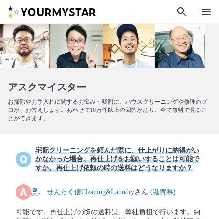
search
menu
アスクマイスター
お掃除やお手入れに関するお悩み・疑問に、ハウスクリーニングや修理のプ
ロが、お答えします。あわせて10万件以上の回答があり、全て無料で見るこ
とができます。
宅配クリーニングを頼んだ際に、仕上がりに納得がい
かなかった場合、再仕上げをお願いすることは可能で
すか。再仕上げ依頼の時の送料はどうなりますか？
せんたく便Cleaning&Laundry
さん (
滋賀県
)
可能です。再仕上げの際の送料は、弊社負担で行います。納