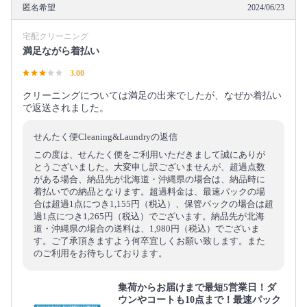
匿名希望
2024/06/23
宅配クリーニング
満足ながら着払い
3.00
クリーニングについては満足の出来でしたが、なぜか着払い
で返送されました。
せんたく便Cleaning&Laundryの返信
この度は、せんたく便をご利用いただきまして誠にありが
とうございました。大変申し訳ございませんが、超過点数
がある場合、納品先が北海道・沖縄県の場合は、納品時に
着払いでの納品となります。超過料金は、最速パックの場
合は超過1点につき1,155円（税込）、保管パックの場合は超
過1点につき1,265円（税込）でございます。納品先が北海
道・沖縄県の場合の送料は、1,980円（税込）でございま
す。ご了承頂きますよう何卒宜しくお願い致します。また
のご利用をお待ちしております。
集荷からお届けまで最短5営業日！ダ
ウンやコートも10点まで！最速パック