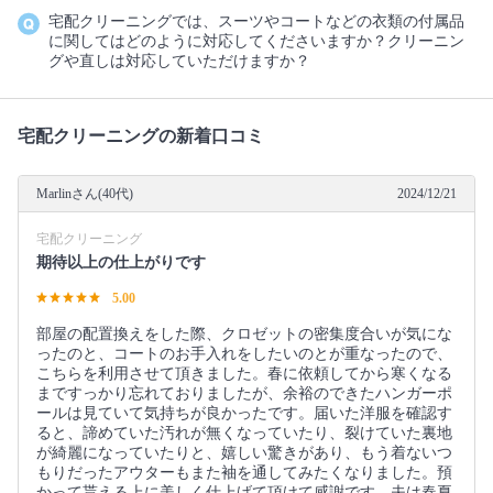
宅配クリーニングでは、スーツやコートなどの衣類の付属品
に関してはどのように対応してくださいますか？クリーニン
グや直しは対応していただけますか？
宅配クリーニングの新着口コミ
Marlinさん(40代)
2024/12/21
宅配クリーニング
期待以上の仕上がりです
5.00
部屋の配置換えをした際、クロゼットの密集度合いが気にな
ったのと、コートのお手入れをしたいのとが重なったので、
こちらを利用させて頂きました。春に依頼してから寒くなる
まですっかり忘れておりましたが、余裕のできたハンガーポ
ールは見ていて気持ちが良かったです。届いた洋服を確認す
ると、諦めていた汚れが無くなっていたり、裂けていた裏地
が綺麗になっていたりと、嬉しい驚きがあり、もう着ないつ
もりだったアウターもまた袖を通してみたくなりました。預
かって貰える上に美しく仕上げて頂けて感謝です。夫は春夏