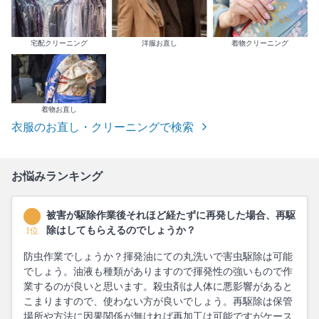
宅配クリーニング
洋服お直し
着物クリーニング
着物お直し
衣服のお直し・クリーニングで検索
お悩みランキング
被害が駆除作業後それほど経たずに再発した場合、再駆
除はしてもらえるのでしょうか？
1位
防虫作業でしょうか？揮発油にての丸洗いで害虫駆除は可能
でしょう。油液も種類がありますので揮発性の強いもので作
業するのが良いと思います。殺虫剤は人体に悪影響があると
こまりますので、使わない方が良いでしょう。再駆除は保管
場所や方法に因果関係が無ければ再加工は可能ですがケース