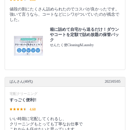
値段の割にたくさん詰められたのでコスパが良かったです。
強いて言うなら、コートなどにシワがついていたのが残念で
した。
箱に詰めて自宅から送るだけ！ダウン
やコートを定額で詰め放題の保管パッ
ク
せんたく便Cleaning&Laundry
ばんさん(40代)
2023/05/05
宅配クリーニング
すっごく便利‼︎
4.60
いい時期に宅配してくれるし、
クリーニングもとっても丁寧なお仕事で
これからも任せたいと思っています。