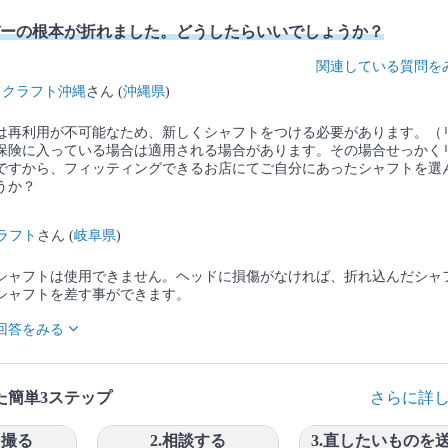
ーの根本が折れました。どうしたらいいでしょうか？
関連している質問を
フクラフト沖縄
さん (
沖縄県
)
は再利用が不可能なため、新しくシャフトをつける必要があります。（
保険に入っている場合は適用される場合があります。その場合せっかく
ですから、フィッティングできるお店にてご自分にあったシャフトを選
うか？
クラフト
さん (
岐阜県
)
シャフトは使用できません。ヘッドに損傷がなければ、折れ込んだシャ
シャフトを差す事ができます。
回答をみる
た簡単3ステップ
さらに詳
を撮る
2.相談する
3.直したいものを