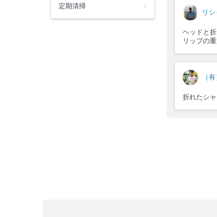
定期清掃
リシ
ヘッドと折
リップの重
（有
折れたシャ