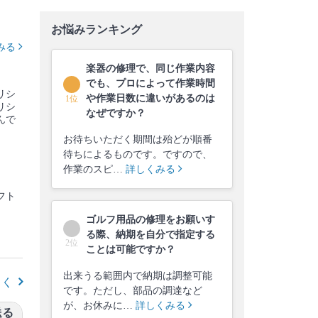
お悩みランキング
みる
楽器の修理で、同じ作業内容
でも、プロによって作業時間
リシ
や作業日数に違いがあるのは
1位
リシ
なぜですか？
んで
お待ちいただく期間は殆どが順番
待ちによるものです。ですので、
作業のスピ…
詳しくみる
フト
ゴルフ用品の修理をお願いす
る際、納期を自分で指定する
2位
ことは可能ですか？
出来うる範囲内で納期は調整可能
しく
です。ただし、部品の調達など
が、お休みに…
詳しくみる
送る