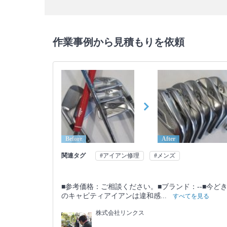
作業事例から見積もりを依頼
Before
After
関連タグ
#アイアン修理
#メンズ
■参考価格：ご相談ください。■ブランド：--■今ど
のキャビティアイアンは違和感...
すべてを見る
株式会社リンクス