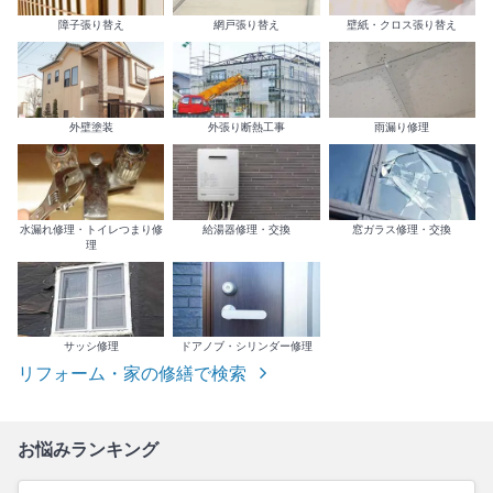
障子張り替え
網戸張り替え
壁紙・クロス張り替え
外壁塗装
外張り断熱工事
雨漏り修理
水漏れ修理・トイレつまり修
給湯器修理・交換
窓ガラス修理・交換
理
サッシ修理
ドアノブ・シリンダー修理
リフォーム・家の修繕で検索
お悩みランキング