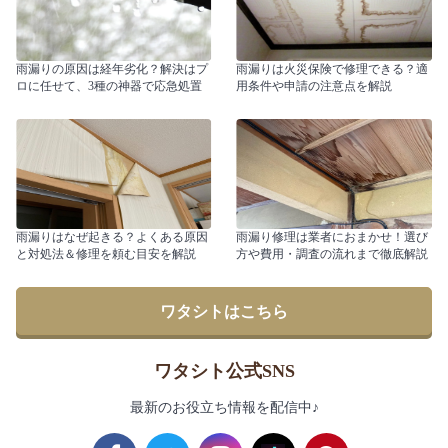
雨漏りの原因は経年劣化？解決はプ
雨漏りは火災保険で修理できる？適
ロに任せて、3種の神器で応急処置
用条件や申請の注意点を解説
雨漏りはなぜ起きる？よくある原因
雨漏り修理は業者におまかせ！選び
と対処法＆修理を頼む目安を解説
方や費用・調査の流れまで徹底解説
ワタシトはこちら
ワタシト公式SNS
最新のお役立ち情報を配信中♪