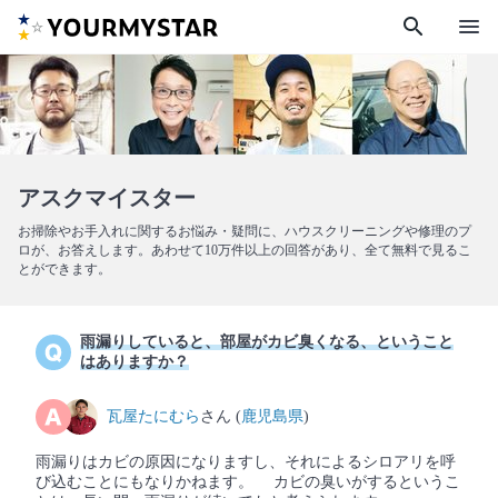
search
menu
アスクマイスター
お掃除やお手入れに関するお悩み・疑問に、ハウスクリーニングや修理のプ
ロが、お答えします。あわせて10万件以上の回答があり、全て無料で見るこ
とができます。
雨漏りしていると、部屋がカビ臭くなる、ということ
はありますか？
瓦屋たにむら
さん (
鹿児島県
)
雨漏りはカビの原因になりますし、それによるシロアリを呼
び込むことにもなりかねます。 カビの臭いがするというこ