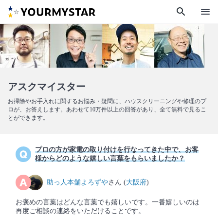
search
menu
アスクマイスター
お掃除やお手入れに関するお悩み・疑問に、ハウスクリーニングや修理のプ
ロが、お答えします。あわせて10万件以上の回答があり、全て無料で見るこ
とができます。
プロの方が家電の取り付けを行なってきた中で、お客
様からどのような嬉しい言葉をもらいましたか？
助っ人本舗よろずや
さん (
大阪府
)
お褒めの言葉はどんな言葉でも嬉しいです。一番嬉しいのは
再度ご相談の連絡をいただけることです。