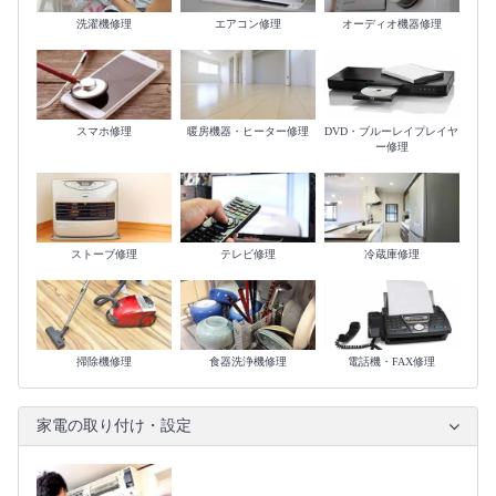
洗濯機修理
エアコン修理
オーディオ機器修理
スマホ修理
暖房機器・ヒーター修理
DVD・ブルーレイプレイヤ
ー修理
ストーブ修理
テレビ修理
冷蔵庫修理
掃除機修理
食器洗浄機修理
電話機・FAX修理
家電の取り付け・設定