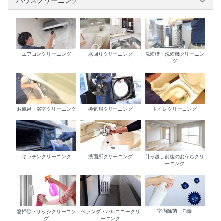
ハウスクリーニング
エアコンクリーニング
水回りクリーニング
洗濯槽・洗濯機クリーニン
グ
お風呂・浴室クリーニング
換気扇クリーニング
トイレクリーニング
キッチンクリーニング
洗面所クリーニング
引っ越し前後のおうちクリ
ーニング
室内除菌・消毒
窓掃除・サッシクリーニン
ベランダ・バルコニークリ
グ
ーニング