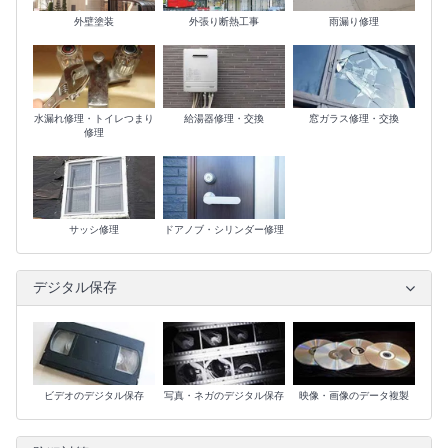
外壁塗装
外張り断熱工事
雨漏り修理
水漏れ修理・トイレつまり
給湯器修理・交換
窓ガラス修理・交換
修理
サッシ修理
ドアノブ・シリンダー修理
デジタル保存
ビデオのデジタル保存
写真・ネガのデジタル保存
映像・画像のデータ複製