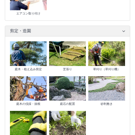
エアコン取り付け
剪定・造園
庭木・植え込み剪定
芝張り
草刈り（草刈り機）
庭木の伐採・抜根
庭石の配置
砂利敷き