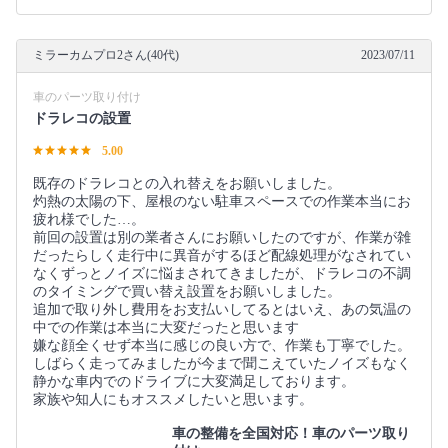
ミラーカムプロ2さん(40代)
2023/07/11
車のパーツ取り付け
ドラレコの設置
5.00
既存のドラレコとの入れ替えをお願いしました。
灼熱の太陽の下、屋根のない駐車スペースでの作業本当にお
疲れ様でした…。
前回の設置は別の業者さんにお願いしたのですが、作業が雑
だったらしく走行中に異音がするほど配線処理がなされてい
なくずっとノイズに悩まされてきましたが、ドラレコの不調
のタイミングで買い替え設置をお願いしました。
追加で取り外し費用をお支払いしてるとはいえ、あの気温の
中での作業は本当に大変だったと思います
嫌な顔全くせず本当に感じの良い方で、作業も丁寧でした。
しばらく走ってみましたが今まで聞こえていたノイズもなく
静かな車内でのドライブに大変満足しております。
家族や知人にもオススメしたいと思います。
車の整備を全国対応！車のパーツ取り