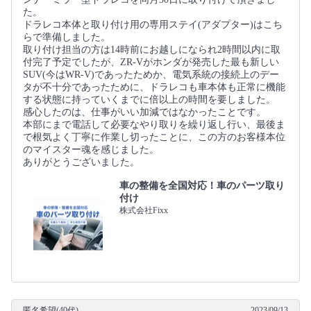
た。
ドラレコ本体と取り付け用の専用ステイ(アダプター)はこち
らで準備しました。
取り付け担当の方は14時前にお越しになられ2時間以内に取
付完了予定でしたが、ZR-Vがホンダが発売した最も新しい
SUV(今はWR-V)であったためか、電気系統の接続上のデー
タが不十分であったために、ドラレコも車本体も正常に機能
する状態に持っていくまでに倍以上の時間を要しました。
感心したのは、仕事がいい加減ではなかったことです。
本部にまで電話して必要なやり取りを繰り返し行い、最後ま
で根気よく丁寧に作業し切ったことに、この方のお客様本位
のマイスター魂を感じました。
ありがとうございました。
車の整備を全国対応！車のパーツ取り
付け
株式会社Fixx
匿名希望(40代)
2023/09/13