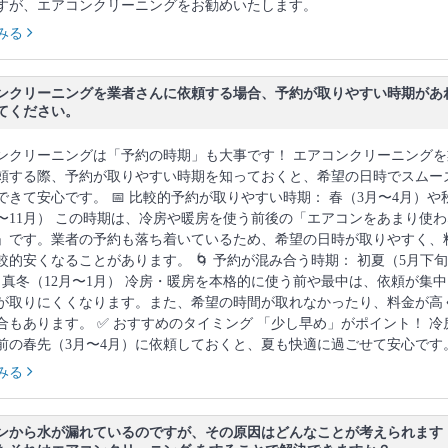
すが、エアコンクリーニングをお勧めいたします。
みる
ンクリーニングを業者さんに依頼する場合、予約が取りやすい時期があ
てください。
ンクリーニングは「予約の時期」も大事です！ エアコンクリーニングを
頼する際、予約が取りやすい時期を知っておくと、希望の日時でスムー
できて安心です。 📅 比較的予約が取りやすい時期： 春（3月〜4月）や
月〜11月） この時期は、冷房や暖房を使う前後の「エアコンをあまり使わ
」です。業者の予約も落ち着いているため、希望の日時が取りやすく、
較的安くなることがあります。 🌀 予約が混み合う時期： 初夏（5月下
と真冬（12月〜1月） 冷房・暖房を本格的に使う前や最中は、依頼が集中
が取りにくくなります。また、希望の時間が取れなかったり、料金が高
合もあります。 ✅ おすすめのタイミング 「少し早め」がポイント！ 冷
前の春先（3月〜4月）に依頼しておくと、夏も快適に過ごせて安心です
みる
ンから水が漏れているのですが、その原因はどんなことが考えられます