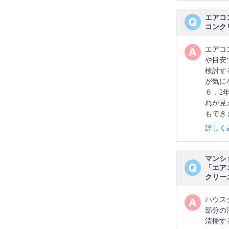
エアコ
コンク
エアコ
や目安
検討す
が気に
６．2
れが見
もでき
詳しく
マンシ
「エア
クリー
ハウス
部分の
清掃す