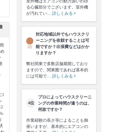
室外機はエアコンの動力源いわゆ
る心臓部分でございます。室外機
が汚れてい…
詳しくみる
適
対応地域以外でもハウスクリ
ーニングを依頼することは可
用
能ですか？出張費などはかか
3位
すめ
りますか？
予
用
弊社関東で多数店舗展開しており
・
ますので、関東圏であれば基本的
す
には可能で…
詳しくみる
。
に1
プロによってハウスクリーニ
ン
4位
ングの作業時間が違うのは、
2
何故ですか？
ル
り
作業経験の長さ等によることも御
状
座いますが、基本的にエアコンの
合わ