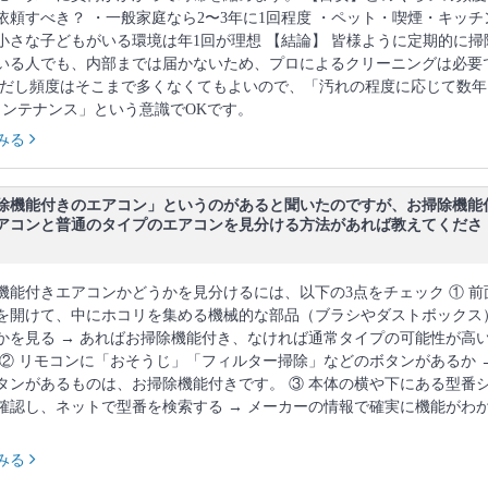
依頼すべき？ ・一般家庭なら2〜3年に1回程度 ・ペット・喫煙・キッチ
小さな子どもがいる環境は年1回が理想 【結論】 皆様ように定期的に掃
いる人でも、内部までは届かないため、プロによるクリーニングは必要
ただし頻度はそこまで多くなくてもよいので、「汚れの程度に応じて数年
メンテナンス」という意識でOKです。
みる
除機能付きのエアコン」というのがあると聞いたのですが、お掃除機能
アコンと普通のタイプのエアコンを見分ける方法があれば教えてくださ
機能付きエアコンかどうかを見分けるには、以下の3点をチェック ① 前
を開けて、中にホコリを集める機械的な部品（ブラシやダストボックス
かを見る → あればお掃除機能付き、なければ通常タイプの可能性が高
 ② リモコンに「おそうじ」「フィルター掃除」などのボタンがあるか 
タンがあるものは、お掃除機能付きです。 ③ 本体の横や下にある型番
確認し、ネットで型番を検索する → メーカーの情報で確実に機能がわ
。
みる