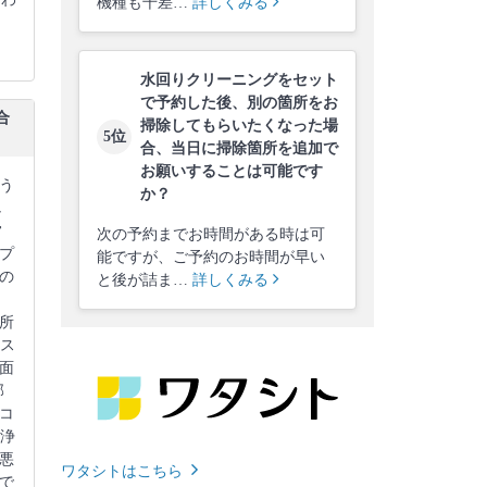
機種も千差…
詳しくみる
水回りクリーニングをセット
で予約した後、別の箇所をお
合
掃除してもらいたくなった場
5位
合、当日に掃除箇所を追加で
お願いすることは可能です
う
か？
し
常
次の予約までお時間がある時は可
プ
能ですが、ご予約のお時間が早い
の
と後が詰ま…
詳しくみる
所
販ス
面
部
コ
洗浄
悪
ワタシトはこちら
で