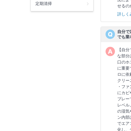
定期清掃
せるの
詳しく
自分で
でも業
【自分
な部分
口のホ
に重要
ロに依
クリー
・ファ
にカビ
プレー
レベル
の湿気
ン内部
でエア
化し、