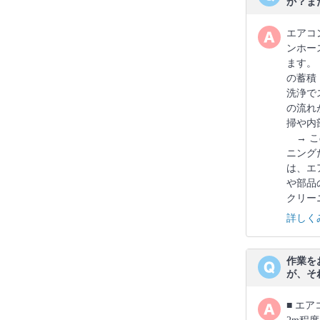
か？ま
エアコ
ンホー
ます。
の蓄積
洗浄で
の流れ
掃や内
→ こ
ニング
は、エ
や部品
クリー
詳しく
作業を
が、そ
■ エ