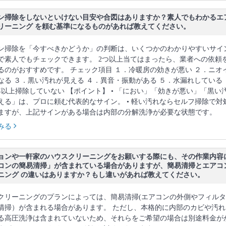
ン掃除をしないといけない目安や合図はありますか？素人でもわかるエ
リーニング を頼む基準になるものがあれば教えてください。
ン掃除を「今すべきかどうか」の判断は、いくつかのわかりやすいサイ
で素人でもチェックできます。 2つ以上当てはまったら、業者への依頼
るのがおすすめです。 チェック項目 １．冷暖房の効きが悪い ２．ニオ
なる ３．黒い汚れが見える ４．異音・振動がある ５．水漏れしている
年以上掃除していない 【ポイント】 • 「におい」「効きが悪い」「黒い
える」は、プロに頼む代表的なサイン。 • 軽い汚れならセルフ掃除で対
ますが、上記サインがある場合は内部の分解洗浄が必要な状態です。
みる
ョンや一軒家のハウスクリーニングをお願いする際にも、その作業内容
コンの簡易清掃」が含まれている場合がありますが、簡易清掃とエアコ
ニング の違いはありますか？もし違いがあれば教えてください。
クリーニングのプランによっては、簡易清掃(エアコンの外側やフィル
清掃）が含まれる場合があります。 ただし、本格的に内部のカビや汚れ
る高圧洗浄は含まれていないため、それらをご希望の場合は別途料金が