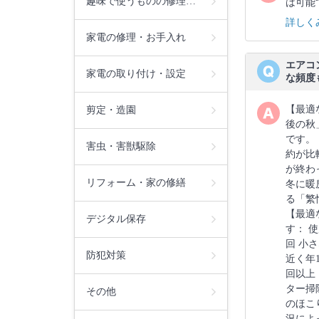
趣味で使うものの修理…
は可能
詳しく
家電の修理・お手入れ
エアコ
家電の取り付け・設定
な頻度
【最適
剪定・造園
後の秋
です。
害虫・害獣駆除
約が比
が終わ
リフォーム・家の修繕
冬に暖
る「繁
【最適
デジタル保存
す： 
回 小
防犯対策
近く年
回以上
ター掃
その他
のほこり
況によ