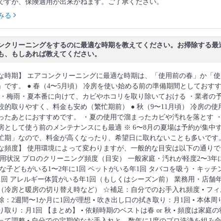
ですが、保険適用が出来かねます。ご了承ください。
みる
ンクリーニングをするのに最適な時期を教えてください。お掃除する最
も、もしあれば教えてください。
な時期】 エアコンクリーニングに最適な時期は、「使用前の春」か「使
」です。 ● 春（4〜5月頃） 冷房を使い始める前の準備期間としておす
 ・梅雨・夏本番に向けて、カビやホコリを取り除いておける ・業者の
較的取りやすく、料金も安め（繁忙期前） ● 秋（9〜11月頃） 冷房の使
ったあとにおすすめです。 ・夏の使用で溜まったカビや汚れを落とす 
房として使う前のメンテナンスにも最適 ※ 6〜8月の夏場は予約が集中
忙期」なので、料金が高くなったり、希望日に取れないことも多いです
な頻度】 使用環境によって変わりますが、一般的な目安は以下の通りで
使用状況 プロのクリーニング頻度（目安） 一般家庭・汚れが軽度2〜3年
さな子どもがいる1〜2年に1回 ペットがいる年1回 タバコを吸う・キッチ
1回 アレルギー体質がいる年1回（もしくはシーズン前） 業務用・店舗年
（冷房と暖房の切り替え時など） ☆補足：自分でのお手入れ頻度 • フィ
除：2週間〜1か月に1回が理想 • 吹き出し口の拭き取り：月1回 • 本体周
取り：月1回 【まとめ】 • 依頼時期のベストは春 or 秋 • 頻度は家庭の
って調整 • 自分での定期的なお手入れと、数年に1度のプロ洗浄を組み