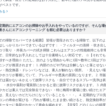
がベストです。
みる
定期的にエアコンのお掃除やお手入れをやっているのですが、そんな場
者さんにエアコンクリーニング を頼む必要はありますか？
での掃除でカバーできる範囲】 皆様が普段されている掃除で、以下のよ
はしっかりカバーできているはずです： ・フィルターの清掃 ・吹き出
コリ取り ・外装カバーの拭き掃除 これらはエアコンの性能維持にも非
で、日常的なお手入れとしては十分素晴らしい対応です。 ☆【それでも
頼すべき理由☆ ただし、次のような理由から年に1回〜数年に1回はプロ
ニングが推奨されます： 1. 内部のカビや汚れは分解しないと落とせない
ン・熱交換器・ドレンパンなどは、素人が触れない箇所。 ・見えない場
やホコリが蓄積していて、アレルギーや悪臭の原因になります。 2. 市
では届かない＆かえって故障リスクも ・自分でできるスプレー洗浄は表
。 ・水分や薬剤が電装部にかかると逆に故障リスクがあります。 3. 内
やカビは素人では完全除去できない ・特に梅雨や夏場に使い続けたエア
は、見えないカビだらけになっていることも・・・。 4. 定期的なプロ
コンの寿命が延びる ・汚れが蓄積したまま使い続けると、熱交換効率が
モーターに負荷がかかって寿命を縮めます。 【目安】どのくらいの頻度