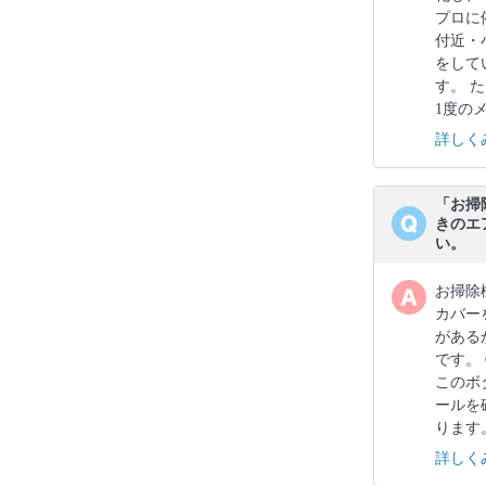
プロに
付近・
をして
す。 
1度の
詳しく
「お掃
きのエ
い。
お掃除
カバー
がある
です。
このボ
ールを
ります
詳しく