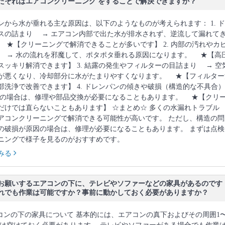
たそれはエアコンクリーニング をすることで解決できますか？
ンから水が垂れる主な原因は、以下のようなものが考えられます： 1. 
スの詰まり → エアコン内部で出た水が排水されず、逆流して漏れて
 ★【クリーニングで解消できることが多いです】 2. 内部の汚れやカ
 → 水の流れを邪魔して、ポタポタ垂れる原因になります。 ★【高
スッキリ解消できます】 3. 結露の発生やフィルターの目詰まり → 空
が悪くなり、冷却部分に水がたまりやすくなります。 ★【フィルター
部洗浄で改善できます】 4. ドレンパンの傾きや破損（構造的な不具合）
の場合は、修理や部品交換が必要になることもあります。 ★【クリ
だけでは直らないこともあります】 ☆まとめ☆ 多くの水漏れトラブル
アコンクリーニングで解消できる可能性が高いです。 ただし、構造の問
の破損が原因の場合は、修理が必要になることもあります。 まずは点検
ニングで様子を見るのがおすすめです。
みる
お願いするエアコンの下に、テレビやソファーなどの家具があるのです
れでも作業は可能ですか？事前に動かしておく必要がありますか？
アコンの下の家具について 基本的には、エアコンの真下およびその周囲1