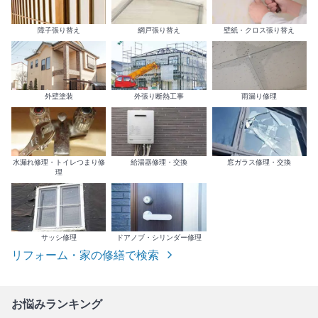
障子張り替え
網戸張り替え
壁紙・クロス張り替え
外壁塗装
外張り断熱工事
雨漏り修理
水漏れ修理・トイレつまり修
給湯器修理・交換
窓ガラス修理・交換
理
サッシ修理
ドアノブ・シリンダー修理
リフォーム・家の修繕で検索
お悩みランキング