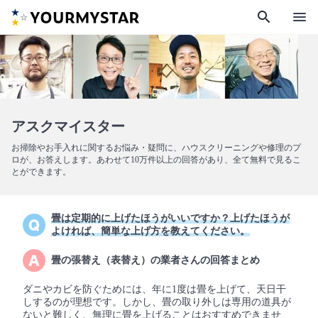
search
menu
アスクマイスター
お掃除やお手入れに関するお悩み・疑問に、ハウスクリーニングや修理のプ
ロが、お答えします。あわせて10万件以上の回答があり、全て無料で見るこ
とができます。
畳は定期的に上げたほうがいいですか？上げたほうが
よければ、簡単な上げ方を教えてください。
畳の張替え（表替え）の業者さんの回答まとめ
ダニやカビを防ぐためには、年に1度は畳を上げて、天日干
しするのが理想です。しかし、畳の取り外しは専用の道具が
ないと難しく、無理に畳を上げることはおすすめできませ