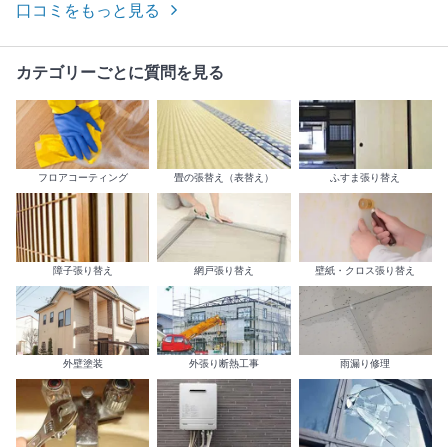
口コミをもっと見る
カテゴリーごとに質問を見る
フロアコーティング
畳の張替え（表替え）
ふすま張り替え
障子張り替え
網戸張り替え
壁紙・クロス張り替え
外壁塗装
外張り断熱工事
雨漏り修理