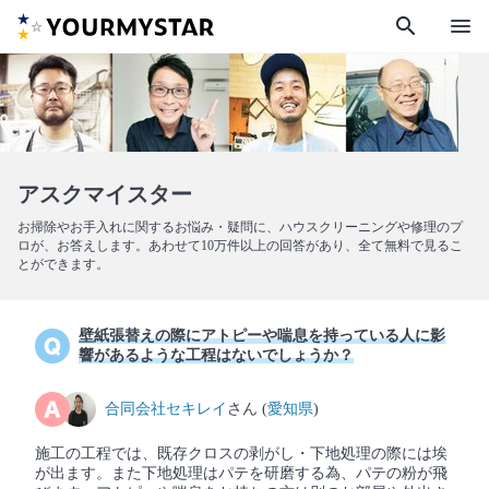
search
menu
アスクマイスター
お掃除やお手入れに関するお悩み・疑問に、ハウスクリーニングや修理のプ
ロが、お答えします。あわせて10万件以上の回答があり、全て無料で見るこ
とができます。
壁紙張替えの際にアトピーや喘息を持っている人に影
響があるような工程はないでしょうか？
合同会社セキレイ
さん (
愛知県
)
施工の工程では、既存クロスの剥がし・下地処理の際には埃
が出ます。また下地処理はパテを研磨する為、パテの粉が飛