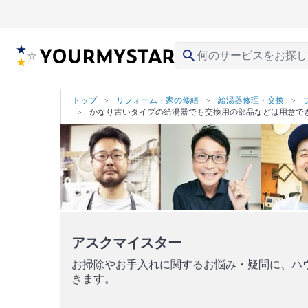
search
トップ
リフォーム・家の修繕
給湯器修理・交換
かなり古いタイプの給湯器でも交換用の部品などは用意で
アスクマイスター
お掃除やお手入れに関するお悩み・疑問に、ハ
きます。