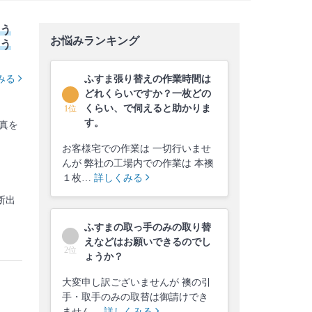
う
お悩みランキング
う
みる
ふすま張り替えの作業時間は
どれくらいですか？一枚どの
くらい、で伺えると助かりま
1位
す。
真を
お客様宅での作業は 一切行いませ
んが 弊社の工場内での作業は 本襖
１枚…
詳しくみる
断出
ふすまの取っ手のみの取り替
えなどはお願いできるのでし
2位
ょうか？
大変申し訳ございませんが 襖の引
手・取手のみの取替は御請けでき
ません。
詳しくみる