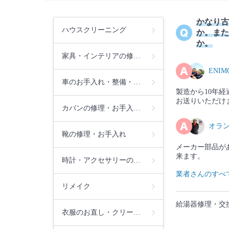
かなり古
ハウスクリーニング
か。また
か。
家具・インテリアの修…
ENI
車のお手入れ・整備・…
製造から10年
お送りいただけ
カバンの修理・お手入…
オラ
靴の修理・お手入れ
メーカー部品が
来ます。
時計・アクセサリーの…
業者さんのすべ
リメイク
給湯器修理・交
衣服のお直し・クリー…