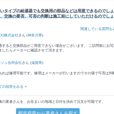
いタイプの給湯器でも交換用の部品などは用意できるのでしょ
、交換の要否、可否の判断は施工前にしていただけるのでしょ
関連している質問を
MOQ株式会社
さん (
神奈川県
)
経過すると交換部品がご用意できない場合がございます。 ご訪問前にお写
ましたらメーカーに確認させて頂きます。
ンジュ合同会社
さん (
滋賀県
)
あれば修理可能です。修理はメーカーが行いますのでその場で可否は判
ての回答をみる
換の業者さんを、お住まいの地域と日付を決めて注文が可能です。
都道府県から業者さんを探す