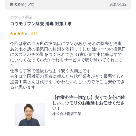
匿名希望(40代)
2021/04/25
コウモリ駆除
コウモリフン除去 消毒 対策工事
4.80
今回は家の二ヵ所の換気口にフンがあり それの除去と消毒
あと七ヶ所の換気口の封鎖を依頼しました 途中一つの換気口
にスズメバチの巣をつくられており(古い巣で中に蜂はすで
にいなくなっていた) それもサービスで取り除いてくれまし
た
仕事も丁寧で値段も他より安く大満足です
去年は全国対応の業者に頼んだら代行業者がきて最悪でした
提箸工業さんは代行をつかわないらしいのでそこも安心でき
ると思います
【作業外注一切なし】安くて安心に難
しいコウモリのお駆除もお任せくださ
い！
株式会社提箸工業