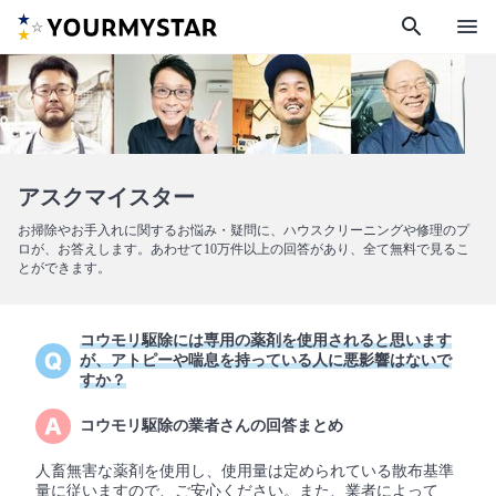
search
menu
アスクマイスター
お掃除やお手入れに関するお悩み・疑問に、ハウスクリーニングや修理のプ
ロが、お答えします。あわせて10万件以上の回答があり、全て無料で見るこ
とができます。
コウモリ駆除には専用の薬剤を使用されると思います
が、アトピーや喘息を持っている人に悪影響はないで
すか？
コウモリ駆除の業者さんの回答まとめ
人畜無害な薬剤を使用し、使用量は定められている散布基準
量に従いますので、ご安心ください。また、業者によって