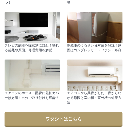
つ！
説
テレビの故障を症状別に対処！壊れ
冷蔵庫のうるさい音対策を解説！原
る前兆や原因、修理費用を解説
因はコンプレッサー・ファン・寿命
エアコンのホース・配管に化粧カバ
エアコンから異音がした！音からわ
ーは必須！自分で取り付けも可能？
かる原因と室内機・室外機の対策方
法
ワタシトはこちら