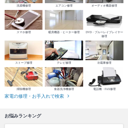
洗濯機修理
エアコン修理
オーディオ機器修理
スマホ修理
暖房機器・ヒーター修理
DVD・ブルーレイプレイヤー
修理
ストーブ修理
テレビ修理
冷蔵庫修理
掃除機修理
食器洗浄機修理
電話機・FAX修理
家電の修理・お手入れで検索
お悩みランキング