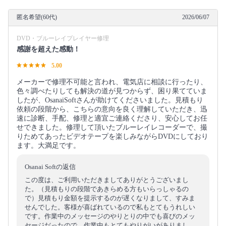
匿名希望(60代)
2026/06/07
DVD・ブルーレイプレイヤー修理
感謝を超えた感動！
5.00
メーカーで修理不可能と言われ、電気店に相談に行ったり、
色々調べたりしても解決の道が見つからず、困り果てていま
したが、OsanaiSoftさんが助けてくださいました。見積もり
依頼の段階から、こちらの意向を良く理解していただき、迅
速に診断、手配、修理と適宜ご連絡くださり、安心してお任
せできました。修理して頂いたブルーレイレコーダーで、撮
りためてあったビデオテープを楽しみながらDVDにしており
ます。大満足です。
Osanai Softの返信
この度は、ご利用いただきましてありがとうございまし
た。（見積もりの段階であきらめる方もいらっしゃるの
で）見積もり金額を提示するのが遅くなりまして、すみま
せんでした。客様が喜ばれているので私もとてもうれしい
です。作業中のメッセージのやりとりの中でも喜びのメッ
セージだったので、作業中もとてもやりがいがありまし