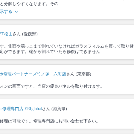
と分解しやすくなります。その…
示する
aFT松山
さん (愛媛県)
す。側面や端っこまで割れていなければガラスフィルムを買って取り替
応ができます。端から割れていたら修復はできません
ホ修理パートナーズ竹ノ塚 六町店
さん (東京都)
ォンの画面ですと、当店の優良パネルを取り付けます。
one修理専門店 ERIglobal
さん (滋賀県)
修理は可能です。修理専門店にお問い合わせ下さい。