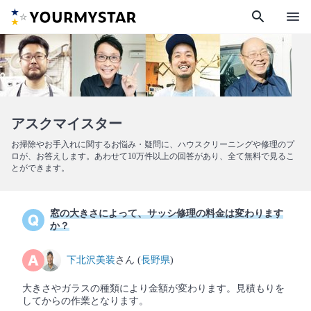
search
menu
アスクマイスター
お掃除やお手入れに関するお悩み・疑問に、ハウスクリーニングや修理のプ
ロが、お答えします。あわせて10万件以上の回答があり、全て無料で見るこ
とができます。
窓の大きさによって、サッシ修理の料金は変わります
か？
下北沢美装
さん (
長野県
)
大きさやガラスの種類により金額が変わります。見積もりを
してからの作業となります。