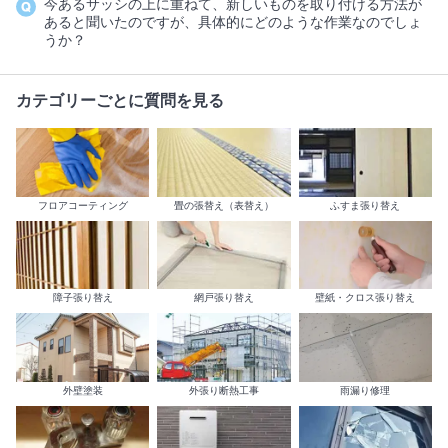
今あるサッシの上に重ねて、新しいものを取り付ける方法が
あると聞いたのですが、具体的にどのような作業なのでしょ
うか？
カテゴリーごとに質問を見る
フロアコーティング
畳の張替え（表替え）
ふすま張り替え
障子張り替え
網戸張り替え
壁紙・クロス張り替え
外壁塗装
外張り断熱工事
雨漏り修理