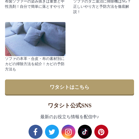
布製ソファーの染み抜きは重曹と中
ソファのダニ退治に掃除機はNG？
性洗剤！自分で簡単に落とすやり方
正しいやり方と予防方法を徹底解
説！
ソファの本革・合皮・布の素材別に
カビの掃除方法を紹介！カビの予防
方法も
ワタシトはこちら
ワタシト公式SNS
最新のお役立ち情報を配信中♪