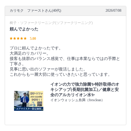
カリモク ファーストさん(40代)
2026/07/08
椅子・ソファークリーニング(ソファークリーニング)
頼んでよかった
5.00
プロに頼んでよかったです。
大満足のリカバリー。
接客も抜群のバランス感覚で、仕事は本業ならではの手際と
丁寧さ。
見事に思い出のソファーが復活しました。
これからも一層大切に使っていきたいと思っています。
イオンの力で強力除菌✨特許取得のオ
キシアップ(長期抗菌加工)／健康と安
全のアルカリイオン水✨
イオンウォッシュ糸満（fresclean）