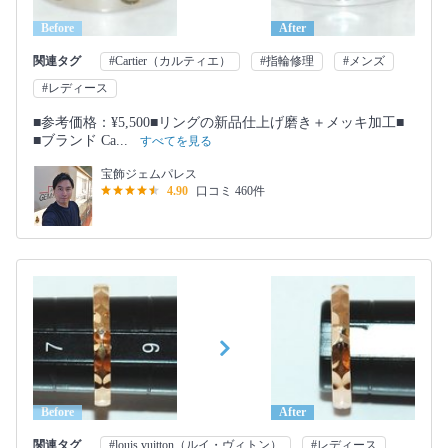
Before
After
関連タグ
#Cartier（カルティエ）
#指輪修理
#メンズ
#レディース
■参考価格：¥5,500■リングの新品仕上げ磨き＋メッキ加工■
■ブランド Ca...
すべてを見る
宝飾ジェムパレス
4.90
口コミ 460件
Before
After
関連タグ
#louis vuitton（ルイ・ヴィトン）
#レディース