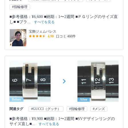
#指輪修理
■参考価格：¥6,600 ■納期：1〜2週間 ■ＰＧリングのサイズ直
し■ ■ブラ...
すべてを見る
宝飾ジェムパレス
4.90
口コミ 460件
Before
After
関連タグ
#GUCCI（グッチ）
#指輪修理
#メンズ
■参考価格：¥9,900 ■納期：1〜2週間 ■SVデザインリングの
サイズ直し■...
すべてを見る