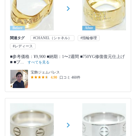
Before
After
関連タグ
#CHANEL（シャネル）
#指輪修理
#レディース
■参考価格：¥9,900 ■納期：1〜2週間 ■750YG修復復元仕上げ
■ ■ブ...
すべてを見る
宝飾ジェムパレス
4.90
口コミ 460件