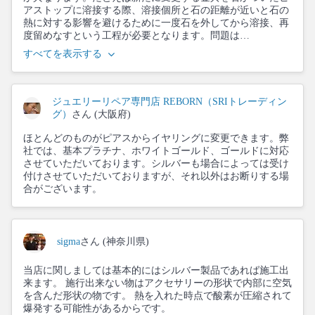
アストップに溶接する際、溶接個所と石の距離が近いと石の
熱に対する影響を避けるために一度石を外してから溶接、再
度留めなすという工程が必要となります。問題は…
すべてを表示する
ジュエリーリペア専門店 REBORN（SRIトレーディン
グ）
さん (大阪府)
ほとんどのものがピアスからイヤリングに変更できます。弊
社では、基本プラチナ、ホワイトゴールド、ゴールドに対応
させていただいております。シルバーも場合によっては受け
付けさせていただいておりますが、それ以外はお断りする場
合がございます。
sigma
さん (神奈川県)
当店に関しましては基本的にはシルバー製品であれば施工出
来ます。 施行出来ない物はアクセサリーの形状で内部に空気
を含んだ形状の物です。 熱を入れた時点で酸素が圧縮されて
爆発する可能性があるからです。