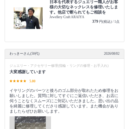
日本を代表するジュエリー職人がお客
様の大切なネックレスを修理いたしま
す。他店で断られてもご相談を
Jewellery Craft ARAIYA
379
円(税込) / 1点
わっきーさん(50代)
2026/08/02
ジュエリー・アクセサリー修理(指輪・リングの修理・お手入れ)
大変感謝しています
5.00
イヤリングのパーツと後ろのゴム部分が取れたため修理をお
願いしました。質問に対してすぐにご返信いただき、お店に
伺うことなくスムーズにご対応いただきました。思い出の品
を綺麗に修理してくださり感謝しています。また機会があり
ましたらぜひお願いします。