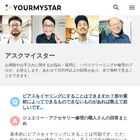
search
menu
アスクマイスター
お掃除やお手入れに関するお悩み・疑問に、ハウスクリーニングや修理のプ
ロが、お答えします。あわせて10万件以上の回答があり、全て無料で見るこ
とができます。
ピアスをイヤリングにすることはできますか？形や素
材によってできるものできないものがあれば教えて欲
しいです。
ジュエリー・アクセサリー修理の職人さんの回答まと
め
基本的にピアスをイヤリングにすることは可能です。ただ、
針とデザインが一体化していたり、石入りで石が外せないも