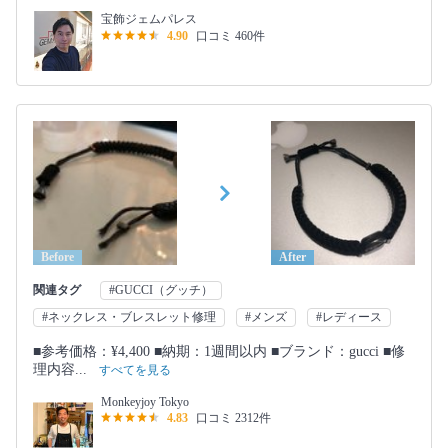
宝飾ジェムパレス
4.90
口コミ 460件
Before
After
関連タグ
#GUCCI（グッチ）
#ネックレス・ブレスレット修理
#メンズ
#レディース
■参考価格：¥4,400 ■納期：1週間以内 ■ブランド：gucci ■修
理内容...
すべてを見る
Monkeyjoy Tokyo
4.83
口コミ 2312件