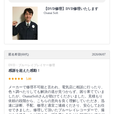
【DVD修理】DVD修理いたします
Osanai Soft
匿名希望(60代)
2026/06/07
DVD・ブルーレイプレイヤー修理
感謝を超えた感動！
5.00
メーカーで修理不可能と言われ、電気店に相談に行ったり、
色々調べたりしても解決の道が見つからず、困り果てていま
したが、OsanaiSoftさんが助けてくださいました。見積もり
依頼の段階から、こちらの意向を良く理解していただき、迅
速に診断、手配、修理と適宜ご連絡くださり、安心してお任
せできました。修理して頂いたブルーレイレコーダーで、撮