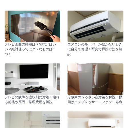
テレビ画面の掃除は何で拭けばい
エアコンのルーバーが動かないとき
い？絶対使ってはダメなものは6
は自分で修理！写真で掃除方法を解
つ！
説
テレビの故障を症状別に対処！壊れ
冷蔵庫のうるさい音対策を解説！原
る前兆や原因、修理費用を解説
因はコンプレッサー・ファン・寿命