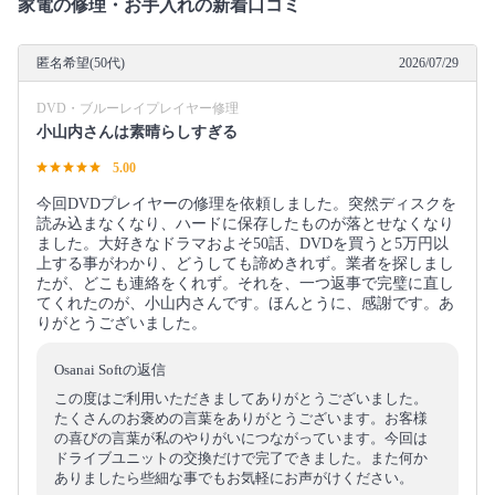
家電の修理・お手入れの新着口コミ
匿名希望(50代)
2026/07/29
DVD・ブルーレイプレイヤー修理
小山内さんは素晴らしすぎる
5.00
今回DVDプレイヤーの修理を依頼しました。突然ディスクを
読み込まなくなり、ハードに保存したものが落とせなくなり
ました。大好きなドラマおよそ50話、DVDを買うと5万円以
上する事がわかり、どうしても諦めきれず。業者を探しまし
たが、どこも連絡をくれず。それを、一つ返事で完璧に直し
てくれたのが、小山内さんです。ほんとうに、感謝です。あ
りがとうございました。
Osanai Softの返信
この度はご利用いただきましてありがとうございました。
たくさんのお褒めの言葉をありがとうございます。お客様
の喜びの言葉が私のやりがいにつながっています。今回は
ドライブユニットの交換だけで完了できました。また何か
ありましたら些細な事でもお気軽にお声がけください。