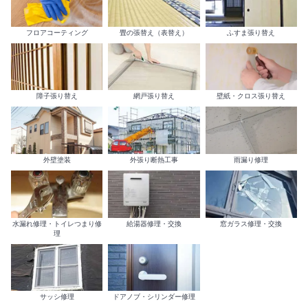
フロアコーティング
畳の張替え（表替え）
ふすま張り替え
障子張り替え
網戸張り替え
壁紙・クロス張り替え
外壁塗装
外張り断熱工事
雨漏り修理
水漏れ修理・トイレつまり修
給湯器修理・交換
窓ガラス修理・交換
理
サッシ修理
ドアノブ・シリンダー修理