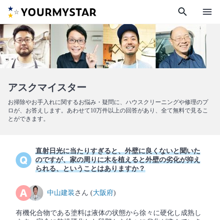
search
menu
アスクマイスター
お掃除やお手入れに関するお悩み・疑問に、ハウスクリーニングや修理のプ
ロが、お答えします。あわせて10万件以上の回答があり、全て無料で見るこ
とができます。
直射日光に当たりすぎると、外壁に良くないと聞いた
のですが、家の周りに木を植えると外壁の劣化が抑え
られる、ということはありますか？
中山建装
さん (
大阪府
)
有機化合物である塗料は液体の状態から徐々に硬化し成熟し