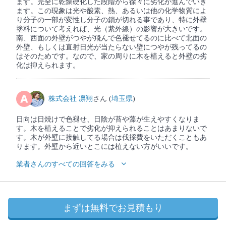
ます。完全に乾燥硬化した段階から徐々に劣化が進んでいき
ます。この現象は光や酸素、熱、あるいは他の化学物質によ
り分子の一部が変性し分子の鎖が切れる事であり、特に外壁
塗料について考えれば、光（紫外線）の影響が大きいです。
南、西面の外壁がつやが飛んで色褪せてるのに比べて北面の
外壁、もしくは直射日光が当たらない壁につやが残ってるの
はそのためです。なので、家の周りに木を植えると外壁の劣
化は抑えられます。
株式会社 凛翔
さん (
埼玉県
)
日向は日焼けで色褪せ、日陰が苔や藻が生えやすくなりま
す。木を植えることで劣化が抑えられることはあまりないで
す。木が外壁に接触してる場合は伐採費をいただくこともあ
ります。外壁から近いとこには植えない方がいいです。
業者さんのすべての回答をみる
まずは無料でお見積もり