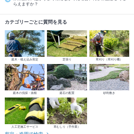
らえますか？
カテゴリーごとに質問を見る
庭木・植え込み剪定
芝張り
草刈り（草刈り機）
庭木の伐採・抜根
庭石の配置
砂利敷き
人工芝施工サービス
草むしり（手作業）