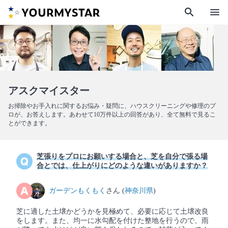
search
menu
アスクマイスター
お掃除やお手入れに関するお悩み・疑問に、ハウスクリーニングや修理のプ
ロが、お答えします。あわせて10万件以上の回答があり、全て無料で見るこ
とができます。
芝張りをプロにお願いする場合と、芝を自分で張る場
合とでは、仕上がりにどのような違いがありますか？
ガーデンもくもく
さん (
神奈川県
)
芝に適した土壌かどうかを見極めて、必要に応じて土壌改良
をします。また、均一に水勾配を付けた整地を行うので、雨