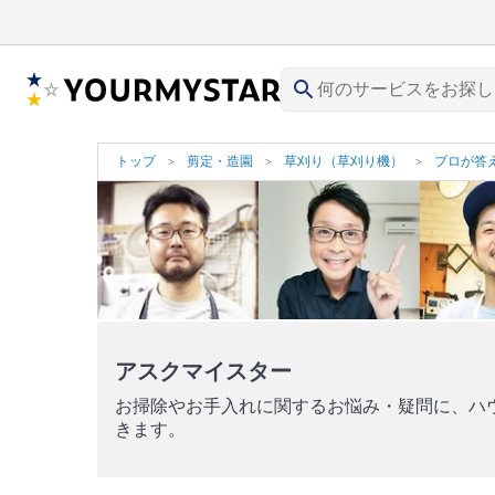
search
トップ
剪定・造園
草刈り（草刈り機）
プロが答
アスクマイスター
お掃除やお手入れに関するお悩み・疑問に、ハ
きます。