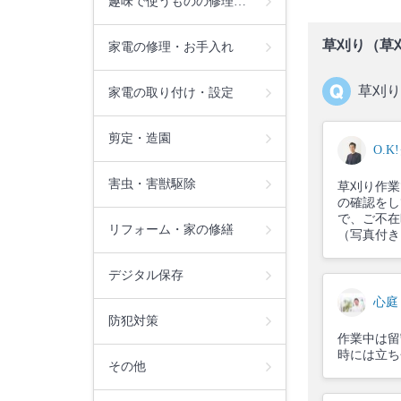
趣味で使うものの修理…
草刈り（草
家電の修理・お手入れ
草刈り
家電の取り付け・設定
剪定・造園
O.
害虫・害獣駆除
草刈り作業
の確認をし
で、ご不在
リフォーム・家の修繕
（写真付き
デジタル保存
心庭
防犯対策
作業中は留
時には立ち
その他