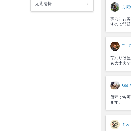
定期清掃
お庭
事前にお客
すので問題
T・
草刈りは屋
も大丈夫で
GM
留守でも可
ます。
もみ