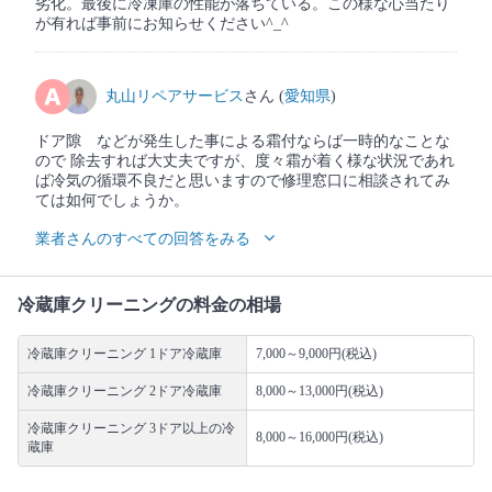
劣化。最後に冷凍庫の性能が落ちている。この様な心当たり
が有れば事前にお知らせください^_^
丸山リペアサービス
さん (
愛知県
)
ドア隙 などが発生した事による霜付ならば一時的なことな
ので 除去すれば大丈夫ですが、度々霜が着く様な状況であれ
ば冷気の循環不良だと思いますので修理窓口に相談されてみ
ては如何でしょうか。
業者さんのすべての回答をみる
冷蔵庫クリーニングの料金の相場
冷蔵庫クリーニング 1ドア冷蔵庫
7,000～9,000円(税込)
冷蔵庫クリーニング 2ドア冷蔵庫
8,000～13,000円(税込)
冷蔵庫クリーニング 3ドア以上の冷
8,000～16,000円(税込)
蔵庫