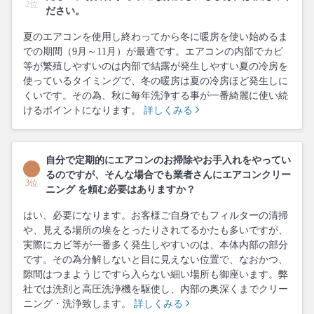
2位
ださい。
夏のエアコンを使用し終わってから冬に暖房を使い始めるま
での期間（9月～11月）が最適です。エアコンの内部でカビ
等が繁殖しやすいのは内部で結露が発生しやすい夏の冷房を
使っているタイミングで、冬の暖房は夏の冷房ほど発生しに
くいです。その為、秋に毎年洗浄する事が一番綺麗に使い続
けるポイントになります。
詳しくみる
自分で定期的にエアコンのお掃除やお手入れをやってい
るのですが、そんな場合でも業者さんにエアコンクリー
3位
ニング を頼む必要はありますか？
はい、必要になります。お客様ご自身でもフィルターの清掃
や、見える場所の埃をとったりされてるかたも多いですが、
実際にカビ等が一番多く発生しやすいのは、本体内部の部分
です。その為分解しないと目に見えない位置で、なおかつ、
隙間はつまようじですら入らない細い場所も御座います。弊
社では洗剤と高圧洗浄機を駆使し、内部の奥深くまでクリー
ニング・洗浄致します。
詳しくみる