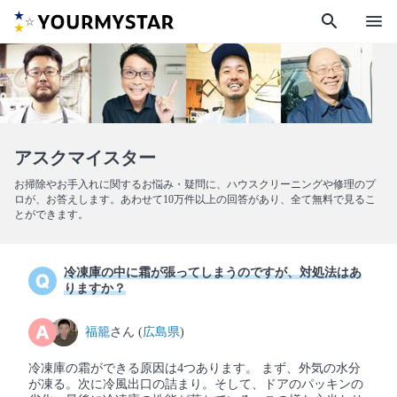
search
menu
アスクマイスター
お掃除やお手入れに関するお悩み・疑問に、ハウスクリーニングや修理のプ
ロが、お答えします。あわせて10万件以上の回答があり、全て無料で見るこ
とができます。
冷凍庫の中に霜が張ってしまうのですが、対処法はあ
りますか？
福籠
さん (
広島県
)
冷凍庫の霜ができる原因は4つあります。 まず、外気の水分
が凍る。次に冷風出口の詰まり。そして、ドアのパッキンの