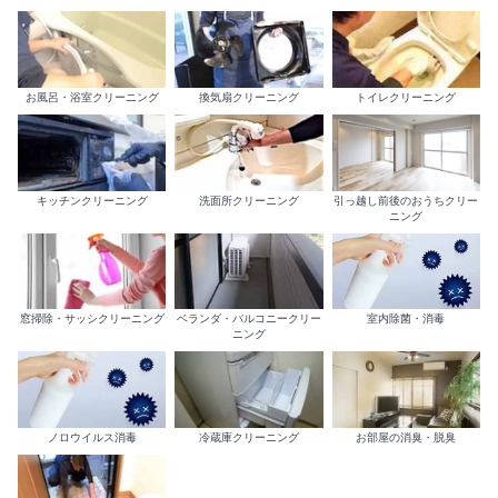
お風呂・浴室クリーニング
換気扇クリーニング
トイレクリーニング
キッチンクリーニング
洗面所クリーニング
引っ越し前後のおうちクリー
ニング
室内除菌・消毒
窓掃除・サッシクリーニング
ベランダ・バルコニークリー
ニング
ノロウイルス消毒
冷蔵庫クリーニング
お部屋の消臭・脱臭