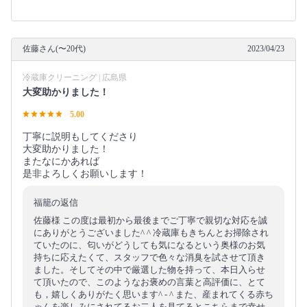
佐藤さん(〜20代)
2023/04/23
冷蔵庫クリーニング | 広島県
大変助かりました！
5.00
丁寧に説明もしてくださり
大変助かりました！
またなにかあれば
是非よろしくお願いします！
福籠の返信
佐藤様 この度は最初から最後までご丁寧で親切な対応を誠
にありがとうございました^ ^ 冷蔵庫もきちんとお掃除され
ていたのに、匂いがどうしても気になるという奥様のお気
持ちに応えたくて、スタッフで色々な消臭を試させて頂き
ました。そしてその中で厳選した物を持って、本日入らせ
て頂いたので、このようなお褒めの言葉と高評価に、とて
も，嬉しくありがたく思います^ - ^ また、産まれてくる赤ち
ゃんを楽しみにされてるお二人を見てるとこちらまで幸せ