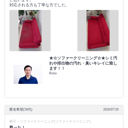
対応される方も丁寧な方でした。
★☆ソファークリーニング☆★シミ汚
れや排出物の汚れ・臭いキレイに致し
ます！！
Reins
匿名希望(50代)
2026/07/20
椅子・ソファークリーニング(ソファークリーニング)
甦った！