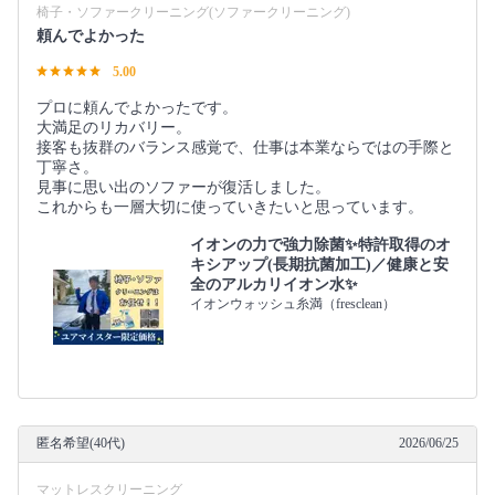
椅子・ソファークリーニング(ソファークリーニング)
頼んでよかった
5.00
プロに頼んでよかったです。
大満足のリカバリー。
接客も抜群のバランス感覚で、仕事は本業ならではの手際と
丁寧さ。
見事に思い出のソファーが復活しました。
これからも一層大切に使っていきたいと思っています。
イオンの力で強力除菌✨特許取得のオ
キシアップ(長期抗菌加工)／健康と安
全のアルカリイオン水✨
イオンウォッシュ糸満（fresclean）
匿名希望(40代)
2026/06/25
マットレスクリーニング