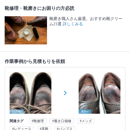
靴修理・靴磨きにお困りの方必読
靴磨き職人さん厳選。おすすめ靴クリー
ム21選
詳しくみる
作業事例から見積もりを依頼
Before
After
関連タグ
#靴修理
#履き口補修
#メンズ
#レディース
#革靴
#パンプス