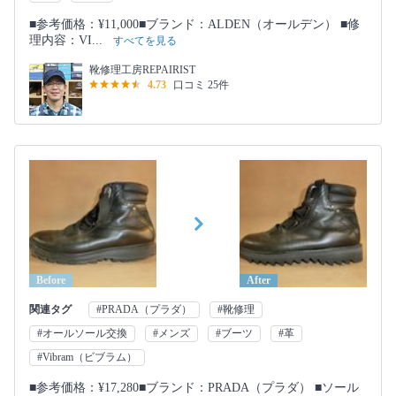
■参考価格：¥11,000■ブランド：ALDEN（オールデン） ■修
理内容：VI...
すべてを見る
靴修理工房REPAIRIST
4.73
口コミ 25件
Before
After
関連タグ
#PRADA（プラダ）
#靴修理
#オールソール交換
#メンズ
#ブーツ
#革
#Vibram（ビブラム）
■参考価格：¥17,280■ブランド：PRADA（プラダ） ■ソール