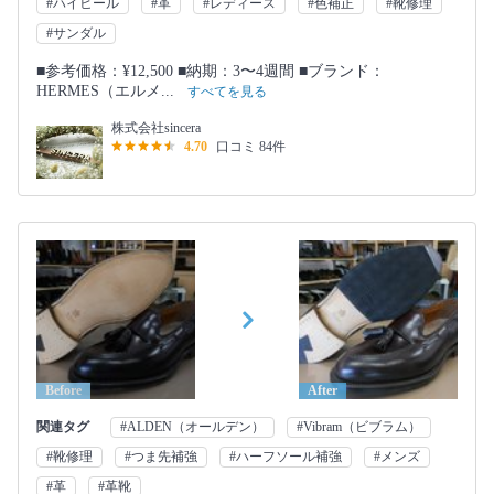
#ハイヒール
#革
#レディース
#色補正
#靴修理
#サンダル
■参考価格：¥12,500 ■納期：3〜4週間 ■ブランド：
HERMES（エルメ...
すべてを見る
株式会社sincera
4.70
口コミ 84件
Before
After
関連タグ
#ALDEN（オールデン）
#Vibram（ビブラム）
#靴修理
#つま先補強
#ハーフソール補強
#メンズ
#革
#革靴