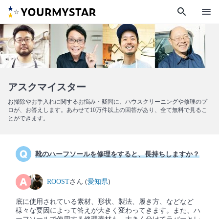
search
menu
アスクマイスター
お掃除やお手入れに関するお悩み・疑問に、ハウスクリーニングや修理のプ
ロが、お答えします。あわせて10万件以上の回答があり、全て無料で見るこ
とができます。
靴のハーフソールを修理をすると、長持ちしますか？
ROOST
さん (
愛知県
)
底に使用されている素材、形状、製法、履き方、などなど
様々な要因によって答えが大きく変わってきます。また、ハ