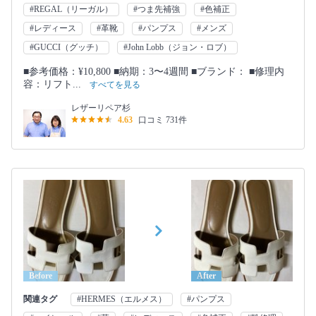
#REGAL（リーガル）
#つま先補強
#色補正
#レディース
#革靴
#パンプス
#メンズ
#GUCCI（グッチ）
#John Lobb（ジョン・ロブ）
■参考価格：¥10,800 ■納期：3〜4週間 ■ブランド： ■修理内
容：リフト...
すべてを見る
レザーリペア杉
4.63
口コミ 731件
Before
After
関連タグ
#HERMES（エルメス）
#パンプス