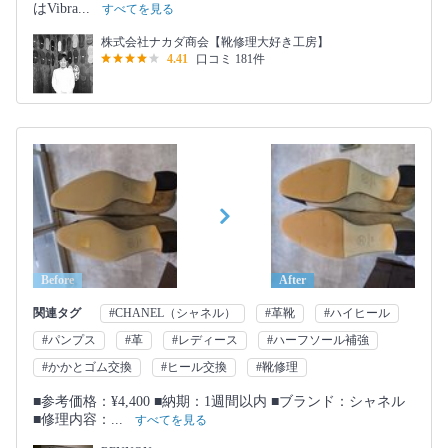
はVibra...
すべてを見る
株式会社ナカダ商会【靴修理大好き工房】
4.41
口コミ 181件
Before
After
関連タグ
#CHANEL（シャネル）
#革靴
#ハイヒール
#パンプス
#革
#レディース
#ハーフソール補強
#かかとゴム交換
#ヒール交換
#靴修理
■参考価格：¥4,400 ■納期：1週間以内 ■ブランド：シャネル
■修理内容：...
すべてを見る