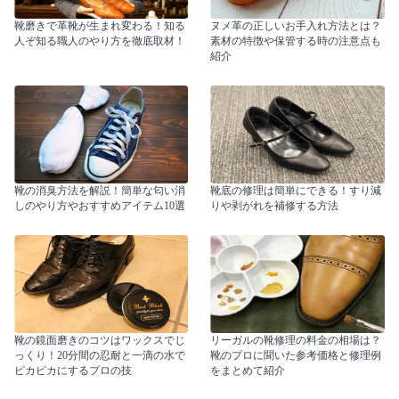
靴磨きで革靴が生まれ変わる！知る
ヌメ革の正しいお手入れ方法とは？
人ぞ知る職人のやり方を徹底取材！
素材の特徴や保管する時の注意点も
紹介
靴の消臭方法を解説！簡単な匂い消
靴底の修理は簡単にできる！すり減
しのやり方やおすすめアイテム10選
りや剥がれを補修する方法
靴の鏡面磨きのコツはワックスでじ
リーガルの靴修理の料金の相場は？
っくり！20分間の忍耐と一滴の水で
靴のプロに聞いた参考価格と修理例
ピカピカにするプロの技
をまとめて紹介