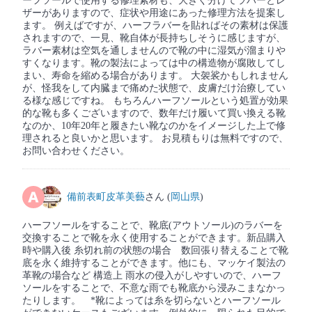
ーフソールで使用する修理素材も、大きく分けてラバーとレ
ザーがありますので、症状や用途にあった修理方法を提案し
ます。 例えばですが、ハーフラバーを貼ればその素材は保護
されますので、一見、靴自体が長持ちしそうに感じますが、
ラバー素材は空気を通しませんので靴の中に湿気が溜まりや
すくなります。靴の製法によっては中の構造物が腐敗してし
まい、寿命を縮める場合があります。 大袈裟かもしれません
が、怪我をして内臓まで痛めた状態で、皮膚だけ治療してい
る様な感じですね。 もちろんハーフソールという処置が効果
的な靴も多くございますので、数年だけ履いて買い換える靴
なのか、10年20年と履きたい靴なのかをイメージした上で修
理されると良いかと思います。 お見積もりは無料ですので、
お問い合わせください。
備前表町皮革美藝
さん (
岡山県
)
ハーフソールをすることで、靴底(アウトソール)のラバーを
交換することで靴を永く使用することができます。新品購入
時や購入後 糸切れ前の状態の場合 数回張り替えることで靴
底を永く維持することができます。他にも、マッケイ製法の
革靴の場合など 構造上 雨水の侵入がしやすいので、ハーフ
ソールをすることで、不意な雨でも靴底から浸みこまなかっ
たりします。 *靴によっては糸を切らないとハーフソール