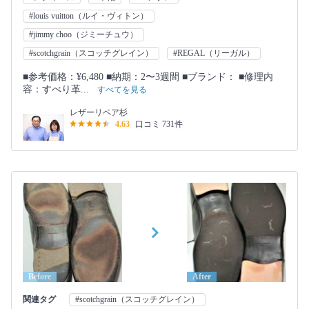
#louis vuitton（ルイ・ヴィトン）
#jimmy choo（ジミーチュウ）
#scotchgrain（スコッチグレイン）
#REGAL（リーガル）
■参考価格：¥6,480 ■納期：2〜3週間 ■ブランド： ■修理内
容：すべり革...
すべてを見る
レザーリペア杉
4.63
口コミ 731件
Before
After
関連タグ
#scotchgrain（スコッチグレイン）