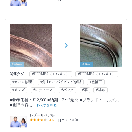
Before
After
関連タグ
#HERMES（エルメス）
#HERMES（エルメス）
#カバン修理
#角すれ・パイピング修理
#色補正
#メンズ
#レディース
#バック
#革
#財布
■参考価格：¥12,960 ■納期：2〜3週間 ■ブランド：エルメス
■修理内容...
すべてを見る
レザーリペア杉
4.63
口コミ 731件