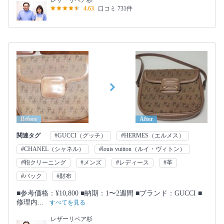
4.63
口コミ 731件
Before
After
関連タグ
#GUCCI（グッチ）
#HERMES（エルメス）
#CHANEL（シャネル）
#louis vuitton（ルイ・ヴィトン）
#鞄クリーニング
#メンズ
#レディース
#革
#バック
#財布
■参考価格：¥10,800 ■納期：1〜2週間 ■ブランド：GUCCI ■
修理内...
すべてを見る
レザーリペア杉