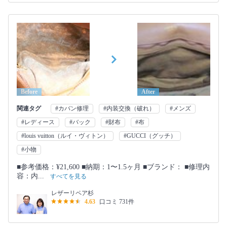
Before
After
関連タグ
#カバン修理
#内装交換（破れ）
#メンズ
#レディース
#バック
#財布
#布
#louis vuitton（ルイ・ヴィトン）
#GUCCI（グッチ）
#小物
■参考価格：¥21,600 ■納期：1〜1.5ヶ月 ■ブランド： ■修理内
容：内...
すべてを見る
レザーリペア杉
4.63
口コミ 731件