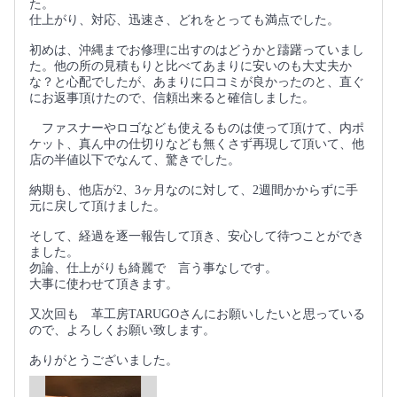
た。
仕上がり、対応、迅速さ、どれをとっても満点でした。
初めは、沖縄までお修理に出すのはどうかと躊躇っていまし
た。他の所の見積もりと比べてあまりに安いのも大丈夫か
な？と心配でしたが、あまりに口コミが良かったのと、直ぐ
にお返事頂けたので、信頼出来ると確信しました。
ファスナーやロゴなども使えるものは使って頂けて、内ポ
ケット、真ん中の仕切りなども無くさず再現して頂いて、他
店の半値以下でなんて、驚きでした。
納期も、他店が2、3ヶ月なのに対して、2週間かからずに手
元に戻して頂けました。
そして、経過を逐一報告して頂き、安心して待つことができ
ました。
勿論、仕上がりも綺麗で 言う事なしです。
大事に使わせて頂きます。
又次回も 革工房TARUGOさんにお願いしたいと思っている
ので、よろしくお願い致します。
ありがとうございました。