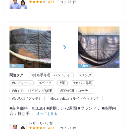
4.63
口コミ 731件
Before
After
関連タグ
#持ち手修理（ハンドル）
#メンズ
#レディース
#バック
#革
#カバン修理
#角すれ・パイピング修理
#COACH（コーチ）
#GUCCI（グッチ）
#louis vuitton（ルイ・ヴィトン）
■参考価格：¥13,284 ■納期：1〜2週間 ■ブランド： ■修理内
容：持ち手...
すべてを見る
レザーリペア杉
4.63
口コミ 731件