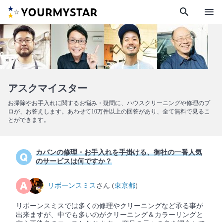
search
menu
アスクマイスター
お掃除やお手入れに関するお悩み・疑問に、ハウスクリーニングや修理のプ
ロが、お答えします。あわせて10万件以上の回答があり、全て無料で見るこ
とができます。
カバンの修理・お手入れを手掛ける、御社の一番人気
のサービスは何ですか？
リボーンスミス
さん (
東京都
)
リボーンスミスでは多くの修理やクリーニングなど承る事が
出来ますが、中でも多いのがクリーニング＆カラーリングと