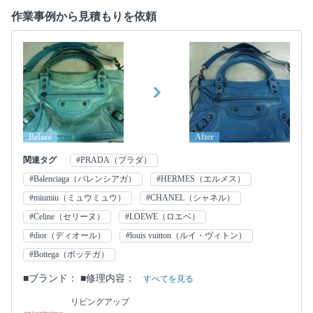
作業事例から見積もりを依頼
Before
After
関連タグ
#PRADA（プラダ）
#Balenciaga（バレンシアガ）
#HERMES（エルメス）
#miumiu（ミュウミュウ）
#CHANEL（シャネル）
#Celine（セリーヌ）
#LOEWE（ロエベ）
#dior（ディオール）
#louis vuitton（ルイ・ヴィトン）
#Bottega（ボッテガ）
■ブランド： ■修理内容：
すべてを見る
リビングアップ