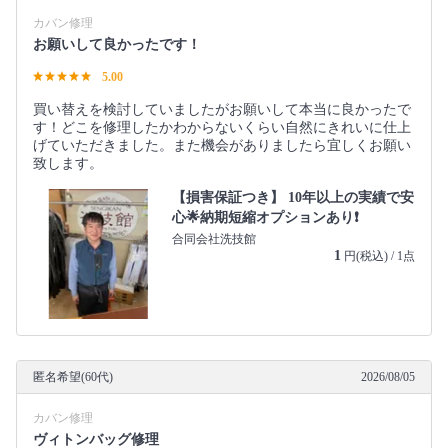
カバン修理
お願いして良かったです！
5.00
買い替えを検討していましたがお願いして本当に良かったで
す！どこを修理したかわからないくらい自然にきれいに仕上
げていただきました。また機会がありましたら宜しくお願い
致します。
【損害保証つき】 10年以上の実績で安
心🌟納期短縮オプションあり❗️
合同会社洗技館
1
円(税込) / 1点
匿名希望(60代)
2026/08/05
カバン修理
ヴィトンバッグ修理