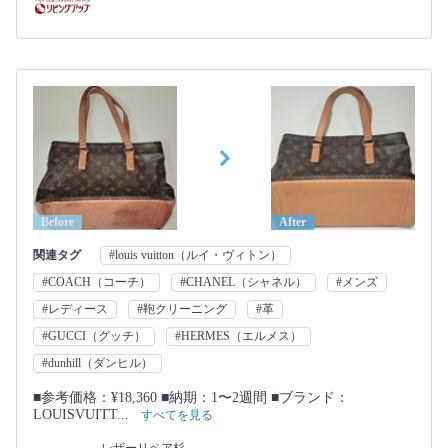
Before
After
関連タグ
#louis vuitton（ルイ・ヴィトン）
#COACH（コーチ）
#CHANEL（シャネル）
#メンズ
#レディース
#鞄クリーニング
#革
#GUCCI（グッチ）
#HERMES（エルメス）
#dunhill（ダンヒル）
■参考価格：¥18,360 ■納期：1〜2週間 ■ブランド：
LOUISVUITT...
すべてを見る
レザーリペア杉