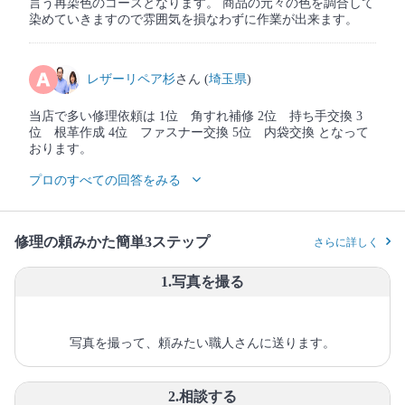
言う再染色のコースとなります。 商品の元々の色を調合して
染めていきますので雰囲気を損なわずに作業が出来ます。
レザーリペア杉
さん (
埼玉県
)
当店で多い修理依頼は 1位 角すれ補修 2位 持ち手交換 3
位 根革作成 4位 ファスナー交換 5位 内袋交換 となって
おります。
プロのすべての回答をみる
修理の頼みかた簡単3ステップ
さらに詳しく
1.写真を撮る
写真を撮って、頼みたい職人さんに送ります。
2.相談する