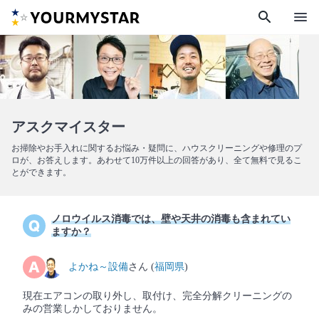
search
menu
アスクマイスター
お掃除やお手入れに関するお悩み・疑問に、ハウスクリーニングや修理のプ
ロが、お答えします。あわせて10万件以上の回答があり、全て無料で見るこ
とができます。
ノロウイルス消毒では、壁や天井の消毒も含まれてい
ますか？
よかね～設備
さん (
福岡県
)
現在エアコンの取り外し、取付け、完全分解クリーニングの
みの営業しかしておりません。