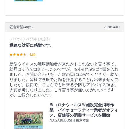
匿名希望(40代)
2020/04/09
ノロウイルス消毒 | 東京都
迅速な対応に感謝です。
4.60
新型ウイルスの濃厚接触者が来たかもしれないと言う事で、
結局はそうでは無かったのですが、安心のために消毒を入れ
ました。お問い合わせをした次の日には来てくださり、助か
りました。皆様防護服でお顔を拝見することは出来ませんで
したが、親切で、こちらでも出来る予防もアドバイス頂き、
大変参考になりました。こう言う事が無い方がいいのです
が、ご紹介したいです。
※コロナウィルス※施設完全消毒作
業 バイオセーフティー業者がオフィ
ス、店舗等の消毒サービスを開始
NAGAREBOSHI 東京本部