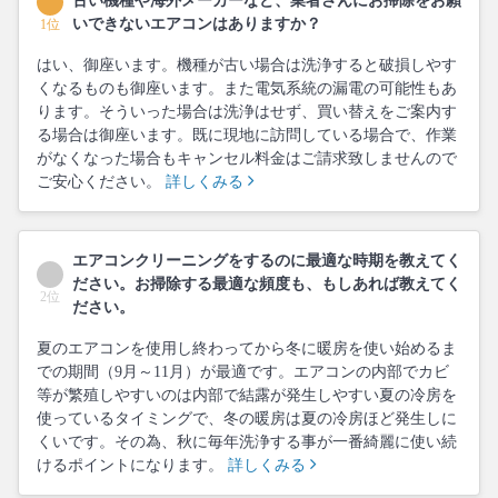
古い機種や海外メーカーなど、業者さんにお掃除をお願
いできないエアコンはありますか？
1位
はい、御座います。機種が古い場合は洗浄すると破損しやす
くなるものも御座います。また電気系統の漏電の可能性もあ
ります。そういった場合は洗浄はせず、買い替えをご案内す
る場合は御座います。既に現地に訪問している場合で、作業
がなくなった場合もキャンセル料金はご請求致しませんので
ご安心ください。
詳しくみる
エアコンクリーニングをするのに最適な時期を教えてく
ださい。お掃除する最適な頻度も、もしあれば教えてく
2位
ださい。
夏のエアコンを使用し終わってから冬に暖房を使い始めるま
での期間（9月～11月）が最適です。エアコンの内部でカビ
等が繁殖しやすいのは内部で結露が発生しやすい夏の冷房を
使っているタイミングで、冬の暖房は夏の冷房ほど発生しに
くいです。その為、秋に毎年洗浄する事が一番綺麗に使い続
けるポイントになります。
詳しくみる