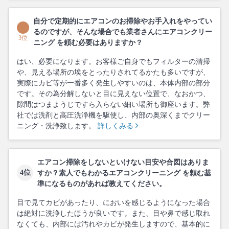
自分で定期的にエアコンのお掃除やお手入れをやってい
るのですが、そんな場合でも業者さんにエアコンクリー
3位
ニング を頼む必要はありますか？
はい、必要になります。お客様ご自身でもフィルターの清掃
や、見える場所の埃をとったりされてるかたも多いですが、
実際にカビ等が一番多く発生しやすいのは、本体内部の部分
です。その為分解しないと目に見えない位置で、なおかつ、
隙間はつまようじですら入らない細い場所も御座います。弊
社では洗剤と高圧洗浄機を駆使し、内部の奥深くまでクリー
ニング・洗浄致します。
詳しくみる
エアコン掃除をしないといけない目安や合図はありま
4位
すか？素人でもわかるエアコンクリーニング を頼む基
準になるものがあれば教えてください。
目で見てカビがあったり、においを感じるようになった場合
は絶対に洗浄したほうが良いです。また、目や鼻で感じ取れ
なくても、内部には汚れやカビが発生しますので、基本的に