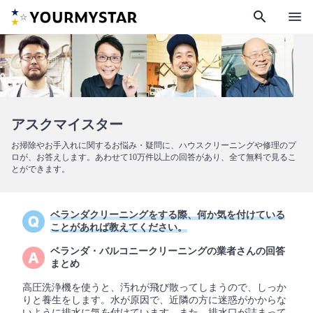
search
menu
アスクマイスター
お掃除やお手入れに関するお悩み・疑問に、ハウスクリーニングや修理のプ
ロが、お答えします。あわせて10万件以上の回答があり、全て無料で見るこ
とができます。
ベランダクリーニングをする際、何か気を付けている
ことがあれば教えてください。
ベランダ・バルコニークリーニングの業者さんの回答
まとめ
高圧洗浄機を使うと、汚れが飛び散ってしまうので、しっか
りと養生をします。水が原因で、近隣の方に迷惑がかからな
いように排水に気を付けています。また、排水口が詰まって