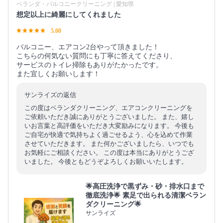
ベランダ・バルコニークリーニング | 愛知県
想定以上に綺麗にしてくれました
5.00
バルコニー、エアコン2台やって頂きました！
こちらの何気ない質問にも丁寧に答えてくださり、
サービスのトイレ掃除もありがたかったです。
また宜しくお願いします！
サンライズの返信
この度はベランダクリーニング、エアコンクリーニングを
ご依頼いただき誠にありがとうございました。 また、嬉し
いお言葉と高評価をいただき大変励みになります。 今後も
ご自宅が快適で気持ちよく過ごせるよう、心を込めて作業
させていただきます。 また何かございましたら、いつでも
お気軽にご相談ください。 この度は本当にありがとうござ
いました。 今後ともどうぞよろしくお願いいたします。
🌟高圧洗浄で黒ずみ・砂・排水口まで
徹底洗浄🌟 素足で出られる清潔ベラン
ダクリーニング🌟
サンライズ