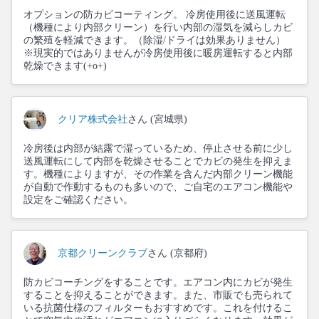
オプションの防カビコーティング。 冷房使用後に送風運転
（機種により内部クリーン）を行い内部の湿気を減らしカビ
の繁殖を軽減できます。（除湿/ドライは効果ありません）
※現実的ではありませんが冷房使用後に暖房運転すると内部
乾燥できます(+o+)
クリア株式会社
さん (宮城県)
冷房後は内部が結露で湿っているため、停止させる前に少し
送風運転にして内部を乾燥させることでカビの発生を抑えま
す。機種によりますが、その作業を含んだ内部クリーン機能
が自動で作動するものも多いので、ご自宅のエアコン機能や
設定をご確認ください。
京都クリーンクラブ
さん (京都府)
防カビコーチングをすることです。エアコン内にカビが発生
することを抑えることができます。また、市販でも売られて
いる抗菌仕様のフィルターもおすすめです。これを付けるこ