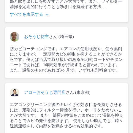
部と吹き出し口を乾かすことが大切です。また、フィルター
清掃を定期的に行うことも効き目を持続する方法…
すべてを表示する
おそうじ坊主
さん (埼玉県)
防カビコーティングです。エアコンの使用状況や、使う薬剤
によりますが、一定期間カビの抑制を抑えることができるか
らです。例えば当店で取り扱いのあるAG(銀)コートやチタン
コートであれば、1年間効果が持続すると言われています。
また、通常のものであれば3ヶ月で、いずれも別料金です。
アローおそうじ専門店
さん (東京都)
エアコンクリーニング後のキレイさや効き目を長持ちさせる
には、定期的にフィルター掃除を行い、ホコリをためないこ
とが大切です。 また、部屋の換気をこまめにして湿気を抑え
ることでカビの発生を防げます。 使用しない時期でも、時々
送風運転をして内部を乾燥させるのも効果的です。