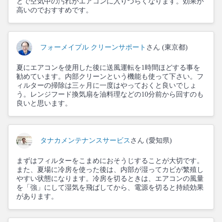
とで空気中の汚れがエアコンに入りづらくなります。効果が
高いのでおすすめです。
フォーメイプル クリーンサポート
さん (東京都)
夏にエアコンを使用した後に送風運転を1時間ほどする事を
勧めています。内部クリーンという機能も使って下さい。フ
ィルターの掃除は三ヶ月に一度はやっておくと良いでしょ
う。レンジフード換気扇を油料理などの10分前から回すのも
良いと思います。
タナカメンテナンスサービス
さん (愛知県)
まずはフィルターをこまめにおそうじすることが大切です。
また、夏場に冷房を使った後は、内部が湿ってカビが繁殖し
やすい状態になります。冷房を切るときは、エアコンの風量
を「強」にして湿気を飛ばしてから、電源を切ると持続効果
があります。